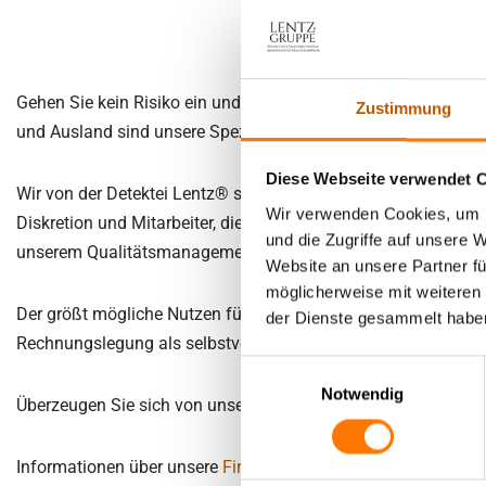
Deutschlandw
Sorge­recht 
Due-Diligence
Nebentätigk
Partnerprobleme
recht | Kind
Verleumdung | üble Nachrede
Nebenbesch
Widerrechtlicher Unterhalt
Kindesrückf
Gehen Sie kein Risiko ein und vertrauen Sie Ihren persönlich
Zustimmung
und Ausland sind unsere Spezialität.
Was ist erla
Bewerberanalysen | Headhunting
Personensu
Untreue, Ehebruch
Mitarbeite
finden
Diese Webseite verwendet 
Versicherungsbetrug
Wir von der Detektei Lentz® sehen es als unsere Aufgabe an
Wir verwenden Cookies, um I
Diskretion und Mitarbeiter, die ständig auf dem neuesten St
Einschleusungen | verdeckte
und die Zugriffe auf unsere 
Ermittlungen
unserem Qualitätsmanagement überzeugen können.
Website an unsere Partner fü
möglicherweise mit weiteren
Der größt mögliche Nutzen für unsere Mandanten ist unser Zi
der Dienste gesammelt habe
Rechnungslegung als selbstverständlich.
Einwilligungsauswahl
Notwendig
Überzeugen Sie sich von unserem Service und nutzen Sie uns
Informationen über unsere
Firmenphilosophie
und die
Übersic