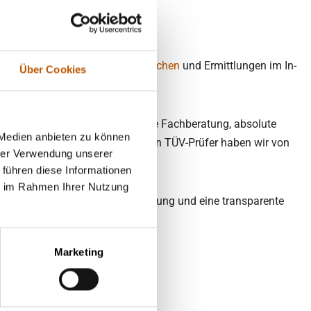
rer Detektive
Geschäftsbedingungen
Mietnomaden
Widerrufsbelehrung (PDF)
Wettbewerbsbetrug
rungen von Observationen,
Recherchen
und Ermittlungen im In-
Über Cookies
Lügendetektortest/Polygraphentest
Bewerberüberprüfung
Vor Einsatzbeginn unserer Detektei
rleisten zu können. Persönliche Fachberatung, absolute
 Medien anbieten zu können
enzeichen. Auch die unabhängigen TÜV-Prüfer haben wir von
Geschäftsbedingungen
hrer Verwendung unserer
setz
 führen diese Informationen
Lügendetektortest/Polygraphentest
ie im Rahmen Ihrer Nutzung
barungsgerechte Auftragsbearbeitung und eine transparente
Marketing