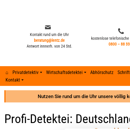
Zum
Inhalt
springen
Kontakt rund um die Uhr
kostenlose telefonische
beratung@lentz.de
0800 – 88 33
Antwort innnerh. von 24 Std.
⌂
Privatdetektiv
Wirtschaftsdetektei
Abhörschutz
Schrif
Kontakt
Kontakt rund um die Uhr
kostenlose telefonische
beratung@lentz.de
Typisches Verhalten nach Fremdgehen –
0800 – 88 33
Gerichtsurteile
Anzeichen 
Lohnfortza
Antwort innnerh. von 24 Std.
8 Anzeichen
Nutzen Sie rund um die Uhr unsere völlig 
GPS-Überwachung und Ortung
Detektei ve
Lohnfortzah
Gerichtsurteile
Profi-Detektei: Deutschlan
GPS-Tracker finden
Unterhalts
Spesenbetr
GPS-Überwachung und Ortung
Abhöraktion | Lauschangriffe
Unterhaltsb
Diebstahl 
GPS-Tracker finden