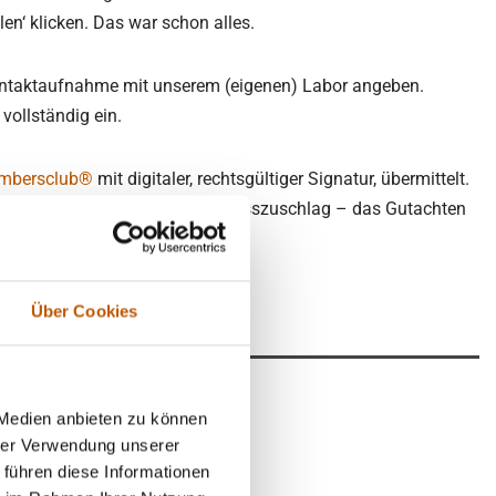
en‘ klicken. Das war schon alles.
 Kontaktaufnahme mit unserem (eigenen) Labor angeben.
vollständig ein.
mbersclub®
mit digitaler, rechtsgültiger Signatur, übermittelt.
n Fällen kann – gegen einen Expresszuschlag – das Gutachten
Über Cookies
 Medien anbieten zu können
eichsgutachten
hrer Verwendung unserer
 führen diese Informationen