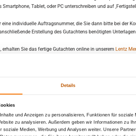
Smartphone, Tablet, oder PC unterschreiben und auf ‚Fertigstell
 eine individuelle Auftragsnummer, die Sie dann bitte bei der
 anschließende Erstellung des Gutachtens benötigten Unterlagen 
, erhalten Sie das fertige Gutachten online in unserem
Lentz Me
nschreiben tagesgleich im Original wieder zurück. In dringende
ertig an Sie versendet werden.
 Schriftproben bei uns.
Details
Cookies
nhalte und Anzeigen zu personalisieren, Funktionen für soziale
rare für forensische Schriftvergl
Website zu analysieren. Außerdem geben wir Informationen zu I
r soziale Medien, Werbung und Analysen weiter. Unsere Partner