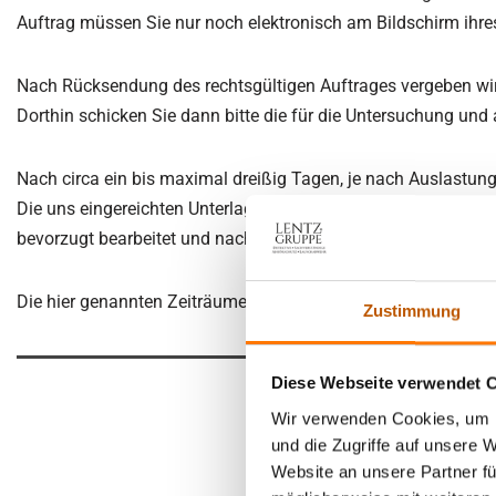
Auftrag müssen Sie nur noch elektronisch am Bildschirm ihres 
Nach Rücksendung des rechtsgültigen Auftrages vergeben wir
Dorthin schicken Sie dann bitte die für die Untersuchung und
Nach circa ein bis maximal dreißig Tagen, je nach Auslastung
Die uns eingereichten Unterlagen erhalten Sie per Einwurf-Ei
bevorzugt bearbeitet und nach max. sieben Tagen garantiert f
Die hier genannten Zeiträume verstehen sich ab Eingang aller
Zustimmung
Diese Webseite verwendet 
Wir verwenden Cookies, um I
Preise / Hono
und die Zugriffe auf unsere 
Website an unsere Partner fü