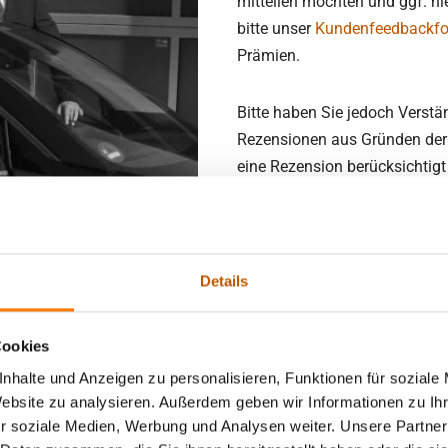
mitteilen möchten und ggf. hi
bitte unser
Kundenfeedbackfo
Prämien.
Bitte haben Sie jedoch Verstä
Rezensionen aus Gründen der 
eine Rezension berücksichtig
Rezensionen welche die Persönl
oder Namen/Markenbezeichnung
Anspruch auf Veröffentlichung
Details
Cookies
nhalte und Anzeigen zu personalisieren, Funktionen für soziale
Website zu analysieren. Außerdem geben wir Informationen zu I
r soziale Medien, Werbung und Analysen weiter. Unsere Partner