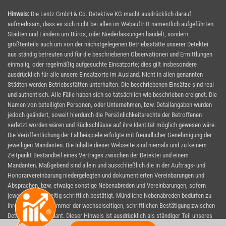
Hinweis:
Die Lentz GmbH & Co. Detektive KG macht ausdrücklich darauf
aufmerksam, dass es sich nicht bei allen im Webauftritt namentlich aufgeführten
Städten und Ländern um Büros, oder Niederlassungen handelt, sondern
größtenteils auch um von der nächstgelegenen Betriebsstätte unserer Detektei
aus ständig betreuten und für die beschriebenen Observationen und Ermittlungen
einmalig, oder regelmäßig aufgesuchte Einsatzorte; dies gilt insbesondere
ausdrücklich für alle unsere Einsatzorte im Ausland. Nicht in allen genannten
Städten werden Betriebsstätten unterhalten. Die beschriebenen Einsätze sind real
und authentisch. Alle Fälle haben sich so tatsächlich wie beschrieben ereignet. Die
Namen von beteiligten Personen, oder Unternehmen, bzw. Detailangaben wurden
jedoch geändert, soweit hierdurch die Persönlichkeitsrechte der Betroffenen
verletzt worden wären und Rückschlüsse auf ihre Identität möglich gewesen wäre.
Die Veröffentlichung der Fallbeispiele erfolgte mit freundlicher Genehmigung der
jeweiligen Mandanten. Die Inhalte dieser Webseite sind niemals und zu keinem
Zeitpunkt Bestandteil eines Vertrages zwischen der Detektei und einem
Mandanten. Maßgebend sind allein und ausschließlich die in der Auftrags- und
Honorarvereinbarung niedergelegten und dokumentierten Vereinbarungen und
Absprachen, bzw. etwaige sonstige Nebenabreden und Vereinbarungen, sofern
jeweils wechselseitig schriftlich bestätigt. Mündliche Nebenabreden bedürfen zu
ihrer Wirksamkeit immer der wechselseitigen, schriftlichen Bestätigung zwischen
Detektei und Mandant. Dieser Hinweis ist ausdrücklich als ständiger Teil unseres
Webauftrittes zu verstehen und gültig für alle Seiten, auf denen er eingeblendet