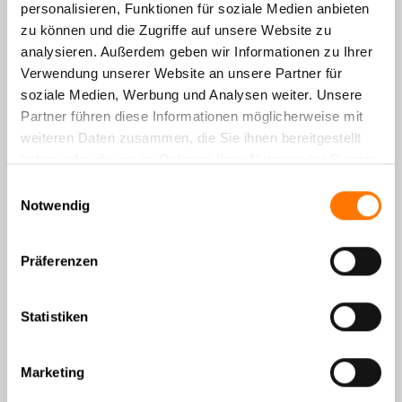
personalisieren, Funktionen für soziale Medien anbieten
präzise weiter.
zu können und die Zugriffe auf unsere Website zu
analysieren. Außerdem geben wir Informationen zu Ihrer
hier weiterlesen
Verwendung unserer Website an unsere Partner für
soziale Medien, Werbung und Analysen weiter. Unsere
Partner führen diese Informationen möglicherweise mit
Observation in Kroatien
weiteren Daten zusammen, die Sie ihnen bereitgestellt
haben oder die sie im Rahmen Ihrer Nutzung der Dienste
01. August 2026
gesammelt haben.
Einwilligungsauswahl
Genauer nach Rovinj an die Kroatische
Notwendig
Adriaküste hat es eines unserer Teams
verschlagen. Die fünftägige
Observation bestätigte den Verdacht
Präferenzen
unseres Mandanten. Die eheliche
Untreue seiner Frau konnte bewiesen
Statistiken
werden.
hier weiterlesen
Marketing