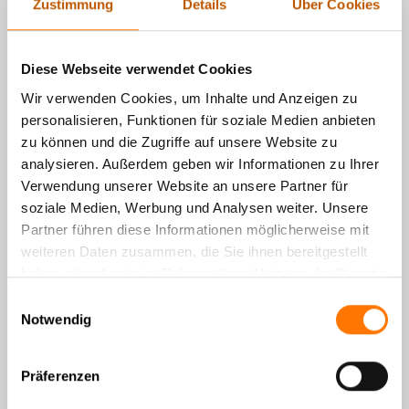
digitaler wird, braucht es smarte
Zustimmung
Details
Über Cookies
Lösungen, die dir rund um die Uhr zur
Seite stehen. Kai ist keine gewöhnliche
Diese Webseite verwendet Cookies
KI – er wurde speziell für detektivische
Fragestellungen entwickelt und hilft dir anonym, schnell und
Wir verwenden Cookies, um Inhalte und Anzeigen zu
präzise weiter.
personalisieren, Funktionen für soziale Medien anbieten
zu können und die Zugriffe auf unsere Website zu
hier weiterlesen
analysieren. Außerdem geben wir Informationen zu Ihrer
Verwendung unserer Website an unsere Partner für
soziale Medien, Werbung und Analysen weiter. Unsere
Partner führen diese Informationen möglicherweise mit
Observation in Kroatien
weiteren Daten zusammen, die Sie ihnen bereitgestellt
01. August 2026
haben oder die sie im Rahmen Ihrer Nutzung der Dienste
gesammelt haben.
Genauer nach Rovinj an die Kroatische
Einwilligungsauswahl
Adriaküste hat es eines unserer Teams
Notwendig
verschlagen. Die fünftägige
Observation bestätigte den Verdacht
Präferenzen
unseres Mandanten. Die eheliche
Untreue seiner Frau konnte bewiesen