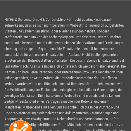
Hinweis:
Die Lentz GmbH & Co. Detektive KG macht ausdrücklich darauf
aufmerksam, dass es sich nicht bei allen im Webauftritt namentlich aufgeführten
Städten und Ländern um Büros, oder Niederlassungen handelt, sondern
größtenteils auch um von der nächstgelegenen Betriebsstätte unserer Detektei
aus ständig betreuten und für die beschriebenen Observationen und Ermittlungen
einmalig, oder regelmäßig aufgesuchte Einsatzorte; dies gilt insbesondere
ausdrücklich für alle unsere Einsatzorte im Ausland. Nicht in allen genannten
Städten werden Betriebsstätten unterhalten. Die beschriebenen Einsätze sind real
und authentisch. Alle Fälle haben sich so tatsächlich wie beschrieben ereignet. Die
Namen von beteiligten Personen, oder Unternehmen, bzw. Detailangaben wurden
jedoch geändert, soweit hierdurch die Persönlichkeitsrechte der Betroffenen
verletzt worden wären und Rückschlüsse auf ihre Identität möglich gewesen wäre.
Die Veröffentlichung der Fallbeispiele erfolgte mit freundlicher Genehmigung der
jeweiligen Mandanten. Die Inhalte dieser Webseite sind niemals und zu keinem
Zeitpunkt Bestandteil eines Vertrages zwischen der Detektei und einem
Mandanten. Maßgebend sind allein und ausschließlich die in der Auftrags- und
Honorarvereinbarung niedergelegten und dokumentierten Vereinbarungen und
Absprachen, bzw. etwaige sonstige Nebenabreden und Vereinbarungen, sofern
jeweils wechselseitig schriftlich bestätigt. Mündliche Nebenabreden bedürfen zu
ihrer Wirksamkeit immer der wechselseitigen, schriftlichen Bestätigung zwischen