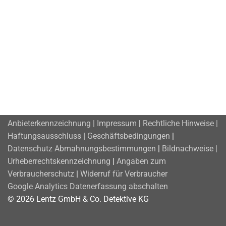
Anbieterkennzeichnung | Impressum
|
Rechtliche Hinweise |
Haftungsausschluss
|
Geschäftsbedingungen
|
Datenschutz
Abmahnungsbestimmungen
|
Bildnachweise |
Urheberrechtskennzeichnung
|
Angaben zum
Verbraucherschutz
|
Widerruf für Verbraucher
Google Analytics Datenerfassung abschalten
© 2026 Lentz GmbH & Co. Detektive KG