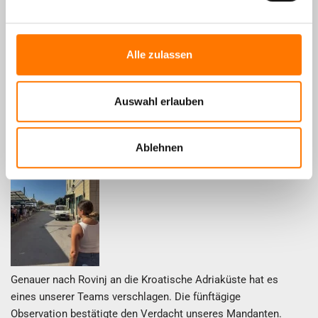
stehen. Kai ist keine gewöhnliche KI – er wurde speziell für
detektivische Fragestellungen entwickelt und hilft dir
anonym, schnell und präzise weiter.
Alle zulassen
hier weiterlesen
Auswahl erlauben
Observation in Kroatien
Ablehnen
01. August 2026
Genauer nach Rovinj an die Kroatische Adriaküste hat es
eines unserer Teams verschlagen. Die fünftägige
Observation bestätigte den Verdacht unseres Mandanten.