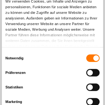
Wir verwenden Cookies, um Inhalte und Anzeigen zu
personalisieren, Funktionen für soziale Medien anbieten
zu können und die Zugriffe auf unsere Website zu
analysieren. Außerdem geben wir Informationen zu Ihrer
Verwendung unserer Website an unsere Partner für
soziale Medien, Werbung und Analysen weiter. Unsere
Partner führen diese Informationen möglicherweise mit
Detektei Lentz auf Instagram
weiteren Daten zusammen, die Sie ihnen bereitgestellt
haben oder die sie im Rahmen Ihrer Nutzung der Dienste
gesammelt haben.
Einwilligungsauswahl
Notwendig
Meet Kai – dein digitaler Berater®!
01. August 2026
Präferenzen
Statistiken
In einer Welt, die immer schneller und digitaler wird, braucht
Marketing
es smarte Lösungen, die dir rund um die Uhr zur Seite