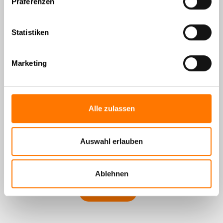
Präferenzen
Statistiken
Meet Kai – dein digitaler Berater®!
01. August 2026
Marketing
Alle zulassen
In einer Welt, die immer schneller und digitaler wird, braucht
es smarte Lösungen, die dir rund um die Uhr zur Seite
stehen. Kai ist keine gewöhnliche KI – er wurde speziell für
Auswahl erlauben
detektivische Fragestellungen entwickelt und hilft dir
anonym, schnell und präzise weiter.
Ablehnen
hier weiterlesen