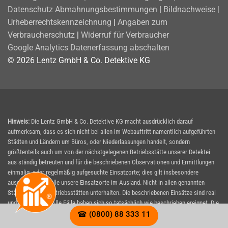
Datenschutz
Abmahnungsbestimmungen
|
Bildnachweise |
Urheberrechtskennzeichnung
|
Angaben zum
Verbraucherschutz
|
Widerruf für Verbraucher
Google Analytics Datenerfassung abschalten
© 2026 Lentz GmbH & Co. Detektive KG
Hinweis:
Die Lentz GmbH & Co. Detektive KG macht ausdrücklich darauf
aufmerksam, dass es sich nicht bei allen im Webauftritt namentlich aufgeführten
Städten und Ländern um Büros, oder Niederlassungen handelt, sondern
größtenteils auch um von der nächstgelegenen Betriebsstätte unserer Detektei
aus ständig betreuten und für die beschriebenen Observationen und Ermittlungen
einmalig, oder regelmäßig aufgesuchte Einsatzorte; dies gilt insbesondere
ausdrücklich für alle unsere Einsatzorte im Ausland. Nicht in allen genannten
Städten werden Betriebsstätten unterhalten. Die beschriebenen Einsätze sind real
und authentisch. Alle Fälle haben sich so tatsächlich wie beschrieben ereignet. Die
Namen von beteiligten Personen, oder Unternehmen, bzw. Detailangaben wurden
☎ (0800) 88 333 11
jedoch geändert, soweit hierdurch die Persönlichkeitsrechte der Betroffenen