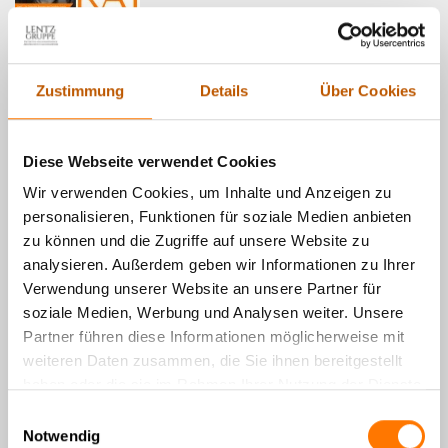
In einer Welt, die immer schneller und digitaler wird, braucht
es smarte Lösungen, die dir rund um die Uhr zur Seite
stehen. Kai ist keine gewöhnliche KI – er wurde speziell für
Zustimmung
Details
Über Cookies
detektivische Fragestellungen entwickelt und hilft dir
anonym, schnell und präzise weiter.
Diese Webseite verwendet Cookies
hier weiterlesen
Wir verwenden Cookies, um Inhalte und Anzeigen zu
personalisieren, Funktionen für soziale Medien anbieten
zu können und die Zugriffe auf unsere Website zu
analysieren. Außerdem geben wir Informationen zu Ihrer
Observation in Kroatien
Verwendung unserer Website an unsere Partner für
01. August 2026
soziale Medien, Werbung und Analysen weiter. Unsere
Partner führen diese Informationen möglicherweise mit
weiteren Daten zusammen, die Sie ihnen bereitgestellt
haben oder die sie im Rahmen Ihrer Nutzung der Dienste
gesammelt haben.
Einwilligungsauswahl
Notwendig