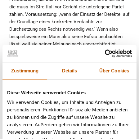
die muss im Streitfall vor Gericht die unterlegene Partei
zahlen. Voraussetzung: „wenn der Einsatz der Detektei auf
der Grundlage eines konkreten Verdachts zur
Durchsetzung des Rechts notwendig war.“ Wenn also
beispielsweise ein Mann also seine Exfrau beobachten
lässt, weil sie seiner Meinung nach ungerechtfertigt
nachehelichen Unterhalt von ihm verlangt, und er Recht
bekommt, dann hat sie auch die Ermittlungskosten der
Detektei zu tragen. (Quelle: dpa)
Zustimmung
Details
Über Cookies
§ Bundesarbeitsgericht –
Diese Webseite verwendet Cookies
Mitarbeiterbeobachtung ist zulässig!
Wir verwenden Cookies, um Inhalte und Anzeigen zu
personalisieren, Funktionen für soziale Medien anbieten
Das BAG – Bundesarbeitsgericht hat mit dem Urteil vom
zu können und die Zugriffe auf unsere Website zu
19. Februar 2015 festgestellt, dass die Observation von
analysieren. Außerdem geben wir Informationen zu Ihrer
Mitarbeitern im Krankheitsfall weiterhin durchgeführt
Verwendung unserer Website an unsere Partner für
werden darf, sofern ein
begründeter Verdacht