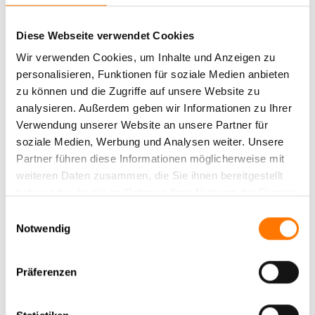
Einführung von Teilkrankschreibungen durch
Gesundheitsministerin Nina Warken vor, bei denen
Diese Webseite verwendet Cookies
Beschäftigte künftig auch nur zu einem Anteil von 25, 50 oder
75 Prozent ihrer üblichen Arbeitszeit krankgeschrieben werden
Wir verwenden Cookies, um Inhalte und Anzeigen zu
könnten.
personalisieren, Funktionen für soziale Medien anbieten
zu können und die Zugriffe auf unsere Website zu
analysieren. Außerdem geben wir Informationen zu Ihrer
Wenn der Verdacht bleibt: Detektive als letzte
Verwendung unserer Website an unsere Partner für
Instanz
soziale Medien, Werbung und Analysen weiter. Unsere
Partner führen diese Informationen möglicherweise mit
Auch mit strengeren gesetzlichen Vorgaben lässt sich nicht
weiteren Daten zusammen, die Sie ihnen bereitgestellt
jeder Zweifelsfall restlos klären. Bleiben bei Arbeitgebern trotz
haben oder die sie im Rahmen Ihrer Nutzung der Dienste
vorgelegter Bescheinigung berechtigte Zweifel an einer
gesammelt haben.
Arbeitsunfähigkeit bestehen – etwa bei auffälligen Häufungen
Einwilligungsauswahl
Notwendig
von Kurzerkrankungen oder konkreten Hinweisen auf einen
Missbrauch der Krankschreibung – kann im Einzelfall die
Beauftragung einer Detektei ein probates Mittel sein. Detektive
Präferenzen
können im Rahmen der geltenden Gesetze unauffällig
Beobachtungen durchführen und dokumentieren, ob eine
attestierte Arbeitsunfähigkeit mit dem tatsächlichen Verhalten