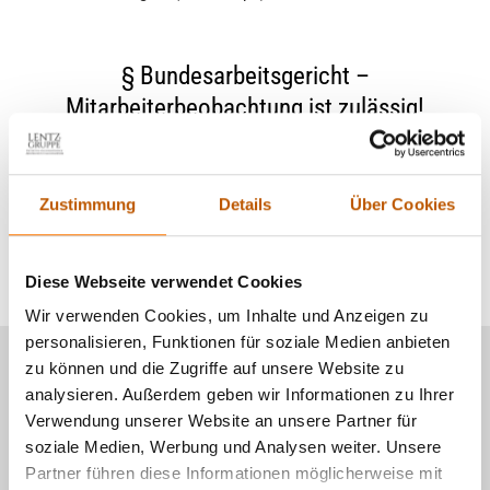
§ Bundesarbeitsgericht –
Mitarbeiterbeobachtung ist zulässig!
Das BAG – Bundesarbeitsgericht hat mit dem Urteil vom
19. Februar 2015 festgestellt, dass die Observation von
Zustimmung
Details
Über Cookies
Mitarbeitern im Krankheitsfall weiterhin durchgeführt
werden darf, sofern ein
begründeter Verdacht
nachweislich
vorliegt (berechtigtes Interesse).
Diese Webseite verwendet Cookies
Wir verwenden Cookies, um Inhalte und Anzeigen zu
personalisieren, Funktionen für soziale Medien anbieten
zu können und die Zugriffe auf unsere Website zu
analysieren. Außerdem geben wir Informationen zu Ihrer
Verwendung unserer Website an unsere Partner für
soziale Medien, Werbung und Analysen weiter. Unsere
Partner führen diese Informationen möglicherweise mit