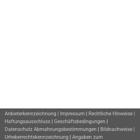
Anbieterkennzeichnung | Impressum
|
Rechtliche Hinweise |
Haftungsausschluss
|
Geschäftsbedingungen
|
Datenschutz
Abmahnungsbestimmungen
|
Bildnachweise |
Urheberrechtskennzeichnung
|
Angaben zum