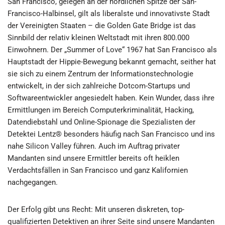
San Francisco, gelegen an der nördlichen Spitze der San-
Francisco-Halbinsel, gilt als liberalste und innovativste Stadt
der Vereinigten Staaten – die Golden Gate Bridge ist das
Sinnbild der relativ kleinen Weltstadt mit ihren 800.000
Einwohnern. Der „Summer of Love“ 1967 hat San Francisco als
Hauptstadt der Hippie-Bewegung bekannt gemacht, seither hat
sie sich zu einem Zentrum der Informationstechnologie
entwickelt, in der sich zahlreiche Dotcom-Startups und
Softwareentwickler angesiedelt haben. Kein Wunder, dass ihre
Ermittlungen im Bereich Computerkriminalität, Hacking,
Datendiebstahl und Online-Spionage die Spezialisten der
Detektei Lentz® besonders häufig nach San Francisco und ins
nahe Silicon Valley führen. Auch im Auftrag privater
Mandanten sind unsere Ermittler bereits oft heiklen
Verdachtsfällen in San Francisco und ganz Kalifornien
nachgegangen.
Der Erfolg gibt uns Recht: Mit unseren diskreten, top-
qualifizierten Detektiven an ihrer Seite sind unsere Mandanten