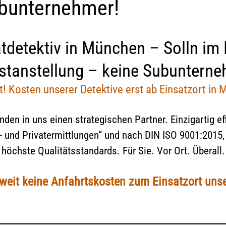
ubunternehmer!
| Aufent­halts­be­stim­mungs­
eit
Nachbarschaft
OSINT Recherchen
es­wohl­ge­fähr­dung
äftigung
Bonitätsermittlung
Compliance
atdetektiv in München – Solln im 
ührung | Kindesentzug
ubt bei
Drohbriefe
Illegale Müllentsorgung
estanstellung – keine Subunterne
che | vermisste Personen
rbeobachtung
Verstoß gegen UWG
t! Kosten unserer Detektive erst ab Einsatzort in 
Lieferkettengesetz /
Lieferkettensorgfaltspflichtge
nden in uns einen strategischen Partner. Einzigartig ef
ts- und Privatermittlungen“ und nach DIN ISO 9001:2015
höchste Qualitätsstandards. Für Sie. Vor Ort. Überall.
eit keine Anfahrtskosten zum Einsatzort unse