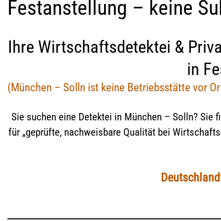
Festanstellung – keine S
Sorge­recht 
Due-Diligence
Nebentätigk
Partnerprobleme
recht | Kind
Verleumdung | üble Nachrede
Nebenbesch
Ihre Wirtschaftsdetektei & Priv
Widerrechtlicher Unterhalt
Kindesrückf
Was ist erla
Bewerberanalysen | Headhunting
in F
Personensu
Untreue, Ehebruch
Mitarbeite
finden
Versicherungsbetrug
(München – Solln ist keine Betriebsstätte vor Or
Einschleusungen | verdeckte
Ermittlungen
Sie suchen eine Detektei in München – Solln? Sie fi
für „geprüfte, nachweisbare Qualität bei Wirtschaf
Deutschlandw