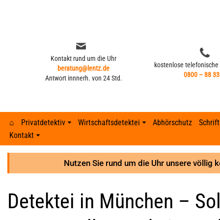
Zum
Inhalt
springen
Kontakt rund um die Uhr
kostenlose telefonische
beratung@lentz.de
0800 – 88 33
Antwort innnerh. von 24 Std.
⌂
Privatdetektiv
Wirtschaftsdetektei
Abhörschutz
Schrif
Kontakt
Kontakt rund um die Uhr
kostenlose telefonische
beratung@lentz.de
Typisches Verhalten nach Fremdgehen –
0800 – 88 33
Gerichtsurteile
Anzeichen 
Lohnfortza
Antwort innnerh. von 24 Std.
8 Anzeichen
Nutzen Sie rund um die Uhr unsere völlig 
GPS-Überwachung und Ortung
Detektei ve
Lohnfortzah
Gerichtsurteile
Detektei in München – Sol
GPS-Tracker finden
Unterhalts
Spesenbetr
GPS-Überwachung und Ortung
Abhöraktion | Lauschangriffe
Unterhaltsb
Diebstahl 
GPS-Tracker finden