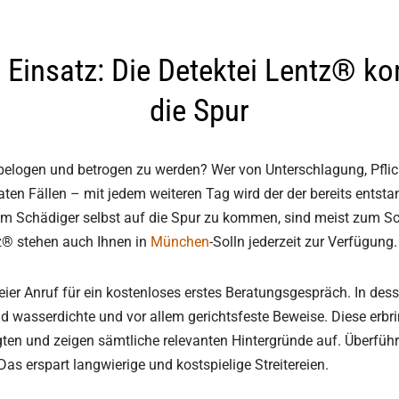
 Einsatz: Die Detektei Lentz® k
die Spur
belogen und betrogen zu werden? Wer von Unterschlagung, Pflich
en Fällen – mit jedem weiteren Tag wird der der bereits entsta
 Schädiger selbst auf die Spur zu kommen, sind meist zum Schei
ntz® stehen auch Ihnen in
München
-Solln jederzeit zur Verfügung.
eier Anruf für ein kostenloses erstes Beratungsgespräch. In dess
nd wasserdichte und vor allem gerichtsfeste Beweise. Diese erbr
ten und zeigen sämtliche relevanten Hintergründe auf. Überführte
s erspart langwierige und kostspielige Streitereien.