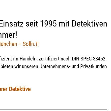
Geschäftsbedingungen
Mietnomaden
Widerrufsbelehrung (PDF)
Wettbewerbsbetrug
Einsatz seit 1995 mit Detektiven
Lügendetektortest/Polygraphentest
Bewerberüberprüfung
hmer!
Vor Einsatzbeginn unserer Detektei
München – Solln.)|
Geschäftsbedingungen
setz
fizient im Handeln, zertifiziert nach DIN SPEC 33452
Lügendetektortest/Polygraphentest
, bieten wir unseren Unternehmens- und Privatkunden
rer Detektive