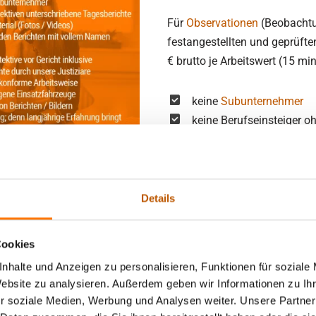
Für
Observationen
(Beobachtun
festangestellten und geprüften
€ brutto je Arbeitswert (15 mi
keine
Subunternehmer
keine Berufseinsteiger o
keine Ex-Polizeibeamte
keine Aushilfen
keine ungelernten Detekt
keine Detektive mit zwei
Details
Vorstrafen
Cookies
nhalte und Anzeigen zu personalisieren, Funktionen für soziale
alkulieren lässt. Wer eine Detektei beauftragt, sollte daher unbed
Website zu analysieren. Außerdem geben wir Informationen zu I
ts durch das Verhalten eines Dritten – nämlich der Zielperson – b
r soziale Medien, Werbung und Analysen weiter. Unsere Partner