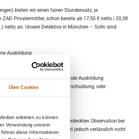
gen) bieten wir einen fairen Stundensatz, je
 ZAD Privatermittler, schon bereits ab 17,50 € netto | 20,38
n.) netto an. Unsere Detektive in München – Solln sind:
hne Ausbildung
ive ohne anerkannte, qualifizierende Ausbildung
felhaftem Leumund, privater Überschuldung, oder
Über Cookies
 Medien anbieten zu können
ingt beachten, dass es bei jeder verdeckten Observation bei
hrer Verwendung unserer
estimmt wird. Deren Verhalten ist jedoch verlässlich nicht
 führen diese Informationen