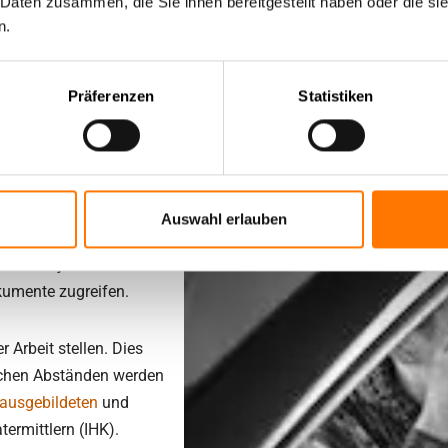
 Daten zusammen, die Sie ihnen bereitgestellt haben oder die s
n.
Präferenzen
Statistiken
die Außenwelt etwas
igungen sind von Anfang
ehört auch, dass wir zu
bei uns etwa vor
rend eines Einsatzes
Auswahl erlauben
en. Unsere Kunden
rsclub® jederzeit und
okumente zugreifen.
 Arbeit stellen. Dies
rlichen Abständen werden
 ausgebildeten
und
ermittlern (IHK).