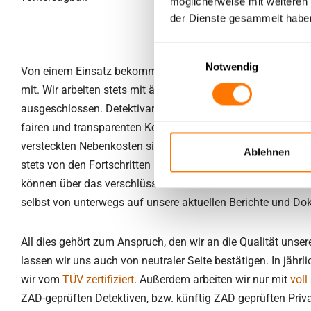
möglicherweise mit weiteren
der Dienste gesammelt habe
Einwilligungsauswahl
Notwendig
Von einem Einsatz bekommen weder die Betroffenen noch 
mit. Wir arbeiten stets mit äußerster Diskretion. Rufschäd
ausgeschlossen. Detektivarbeit ist Vertrauenssache. Dazu g
fairen und transparenten Konditionen arbeiten. So sind Sie 
versteckten Nebenkosten sicher. Auch können Sie sich wäh
Ablehnen
stets von den Fortschritten unserer Ermittlungen überzeug
können über das verschlüsselte Online-Portal Lentz Membe
selbst von unterwegs auf unsere aktuellen Berichte und D
All dies gehört zum Anspruch, den wir an die Qualität unserer
lassen wir uns auch von neutraler Seite bestätigen. In jäh
wir vom
TÜV zertifiziert
. Außerdem arbeiten wir nur mit
voll
ZAD-geprüften Detektiven, bzw. künftig ZAD geprüften Privat