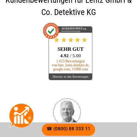
Kundenbewertungen für
Lentz GmbH &
Co. Detektive KG
AUSGEZEICHNET
.org
Kundenbewertungen
SEHR GUT
4.92
/ 5.00
1.623 Bewertungen
von hier, lentz-detektei.de,
google.com, 11880.com
Hinweis zu den Bewertungen
☎ (0800) 88 333 11
Die Fachkompetenz hier ist sehr gut. Wir wurden zügig und