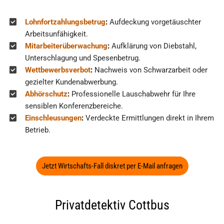
Lohnfortzahlungsbetrug
:
Aufdeckung vorgetäuschter
Arbeitsunfähigkeit.
Mitarbeiterüberwachung
:
Aufklärung von Diebstahl,
Unterschlagung und Spesenbetrug.
Wettbewerbsverbot
:
Nachweis von Schwarzarbeit oder
gezielter Kundenabwerbung.
Abhörschutz
:
Professionelle Lauschabwehr für Ihre
sensiblen Konferenzbereiche.
Einschleusungen
:
Verdeckte Ermittlungen direkt in Ihrem
Betrieb.
Jetzt Wirtschafts-Fall diskret per E-Mail anfragen
Privatdetektiv Cottbus