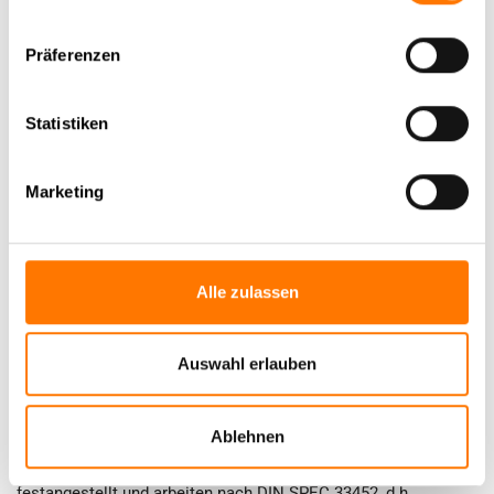
Was kostet ein Detektiv in Cottbus?
Präferenzen
Statistiken
Marketing
Alle zulassen
Auswahl erlauben
Detektiv Kosten / Preise für Ermittlungen in
Cottbus
Ablehnen
Unsere ‚ZAD geprüften Privatermittler – IHK‘ sind in Vollzeit
festangestellt und arbeiten nach DIN SPEC 33452, d.h.