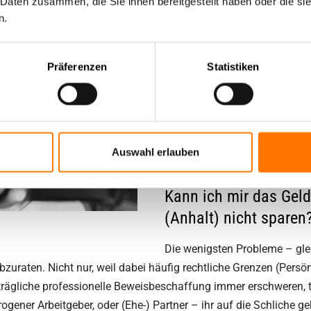
 Daten zusammen, die Sie ihnen bereitgestellt haben oder die s
unsere Mitarbeiter dazu verpf
n.
abzugeben. Damit gewähren w
einen vertraulichen Umgang m
Präferenzen
Statistiken
Sie suchen eine erfahrene Dete
gewachsene Know-How unserer 
Einsatz eines
Detektiv
in
Köth
beste Mittel, um wirtschaftlic
Auswahl erlauben
sensiblen Privatbereich Klarh
Kann ich mir das Geld
(Anhalt) nicht sparen
Die wenigsten Probleme – gleic
bzuraten. Nicht nur, weil dabei häufig rechtliche Grenzen (Persö
rägliche professionelle Beweisbeschaffung immer erschweren, 
gener Arbeitgeber, oder (Ehe-) Partner – ihr auf die Schliche 