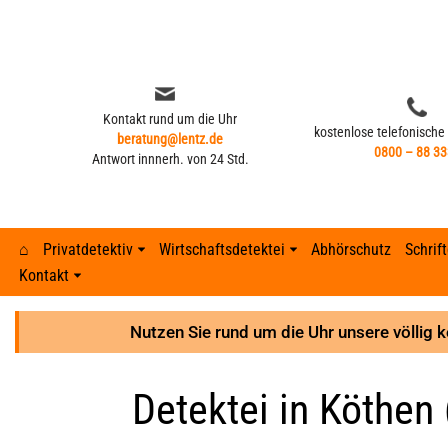
Zum
Inhalt
springen
Kontakt rund um die Uhr
kostenlose telefonische
beratung@lentz.de
0800 – 88 33
Antwort innnerh. von 24 Std.
⌂
Privatdetektiv
Wirtschaftsdetektei
Abhörschutz
Schrif
Kontakt
Kontakt rund um die Uhr
kostenlose telefonische
beratung@lentz.de
Typisches Verhalten nach Fremdgehen –
0800 – 88 33
Gerichtsurteile
Anzeichen 
Lohnfortza
Antwort innnerh. von 24 Std.
8 Anzeichen
Nutzen Sie rund um die Uhr unsere völlig 
GPS-Überwachung und Ortung
Detektei ve
Lohnfortzah
Gerichtsurteile
Detektei in Köthen 
GPS-Tracker finden
Unterhalts
Spesenbetr
GPS-Überwachung und Ortung
Abhöraktion | Lauschangriffe
Unterhaltsb
Diebstahl 
GPS-Tracker finden