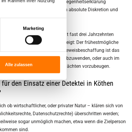
ie im Rahmen Ihrer Nutzung
lichtet, regelmäßig eine Verschwiegenheitserklärung
ir Ihnen als unseren Mandanten absolute Diskretion und
it Ihren Daten.
Marketing
ktei in Köthen (Anhalt)? Das seit fast drei Jahrzehnten
Detektei für Köthen (Anhalt) zeigt: Der frühestmögliche
en (Anhalt)
und anderswo zur Beweisbeschaffung ist das
hen
Schaden von Unternehmen abzuwenden, oder auch im
Alle zulassen
eit zu erlangen und schlaflosen Nächten vorzubeugen.
 für den Einsatz einer Detektei in Köthen
?
h ob wirtschaftlicher, oder privater Natur – klären sich von
nlichkeitsrechte, Datenschutzrechte) überschritten werden;
teilweise sogar unmöglich machen, etwa wenn die Zielperson
gekommen sind.