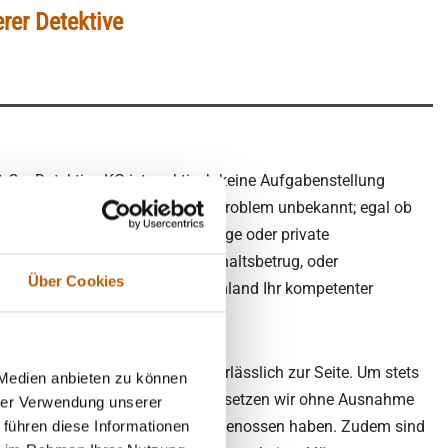
rer Detektive
 Co. Detektive KG ist praktisch keine Aufgabenstellung
rsten Blick seltsam klingendes Problem unbekannt; egal ob
hlungsbetrug, Wirtschaftsspionage oder private
n der Ehe / Partnerschaft, Unterhaltsbetrug, oder
Über Cookies
r als Detektei in Köthen und Umland Ihr kompetenter
lt)
stehen wir Ihnen seit 1995 verlässlich zur Seite. Um stets
 Medien anbieten zu können
t für unsere Kunden zu erbringen, setzen wir ohne Ausnahme
hrer Verwendung unserer
die eine mehrjährige Ausbildung genossen haben. Zudem sind
 führen diese Informationen