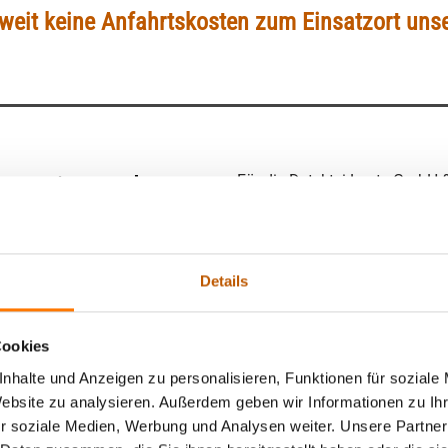
eit keine Anfahrtskosten zum Einsatzort unse
eau in und um
Für die Detektei Lentz GmbH &
unbekannt und kein auf den e
etektei Lentz®.
bei Spesenbetrug, Lohnfortza
Angelegenheiten wie Untreue i
skret!
Details
Kindeswohlgefährdung sind wi
Ansprechpartner.
Cookies
Als
Detektei
für
Köthen (Anha
nhalte und Anzeigen zu personalisieren, Funktionen für soziale
eine exzellente Detektivarbei
Website zu analysieren. Außerdem geben wir Informationen zu I
auf ZAD-geprüfte Detektive, 
r soziale Medien, Werbung und Analysen weiter. Unsere Partner