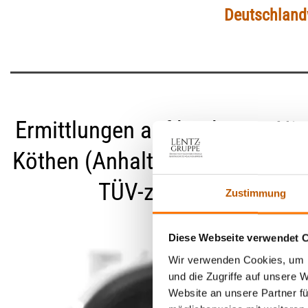
Deutschlandw
Ermittlungen auf höchstem Niv
Köthen (Anhalt) bietet Ihnen D
TÜV-zertifiziert und di
Zustimmung
Diese Webseite verwendet 
Wir verwenden Cookies, um I
und die Zugriffe auf unsere 
Website an unsere Partner fü