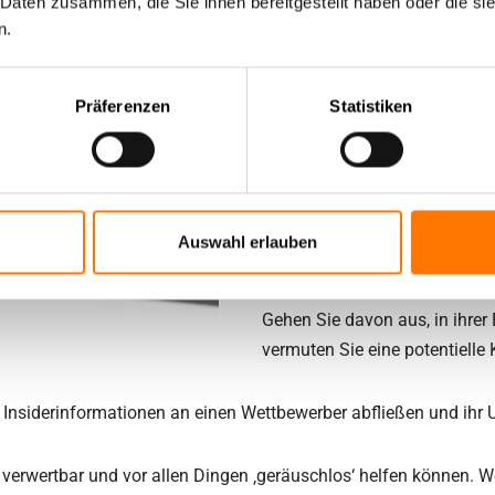
 Daten zusammen, die Sie ihnen bereitgestellt haben oder die s
Lindau (Bodensee) und dem ge
n.
und hilfesuchende Mandanten
Landkreis vor Ihnen getan ha
Präferenzen
Statistiken
Erfahrung seit 1995 als Dete
Haben Sie den Verdacht, dass I
für seinen Lebensunterhalt se
Auswahl erlauben
Mitarbeiter die Krankheit nur 
Gehen Sie davon aus, in ihrer
vermuten Sie eine potentiell
er Insiderinformationen an einen Wettbewerber abfließen und ih
lich verwertbar und vor allen Dingen ‚geräuschlos‘ helfen können