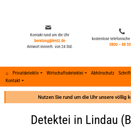
Zum
Inhalt
springen
Kontakt rund um die Uhr
kostenlose telefonische
beratung@lentz.de
0800 – 88 33
Antwort innnerh. von 24 Std.
⌂
Privatdetektiv
Wirtschaftsdetektei
Abhörschutz
Schrif
Kontakt
Kontakt rund um die Uhr
kostenlose telefonische
beratung@lentz.de
Typisches Verhalten nach Fremdgehen –
0800 – 88 33
Gerichtsurteile
Anzeichen 
Lohnfortza
Antwort innnerh. von 24 Std.
8 Anzeichen
Nutzen Sie rund um die Uhr unsere völlig 
GPS-Überwachung und Ortung
Detektei ve
Lohnfortzah
Gerichtsurteile
Detektei in Lindau (
GPS-Tracker finden
Unterhalts
Spesenbetr
GPS-Überwachung und Ortung
Abhöraktion | Lauschangriffe
Unterhaltsb
Diebstahl 
GPS-Tracker finden