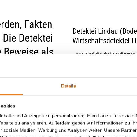
rden, Fakten
Detektei Lindau (Bode
 Die Detektei
Wirtschaftsdetektei 
e Beweise als
…das sind die drei häufigsten
) vor Ort im
Mandanten unserer Detektei u
Landkreis suchen und finden.
Details
Detektive in Lindau (Bodense
Egal ob Untreue in der Ehe / P
Cookies
Mitarbeiter, Arbeitszeitbetru
nhalte und Anzeigen zu personalisieren, Funktionen für soziale
Website zu analysieren. Außerdem geben wir Informationen zu I
r soziale Medien, Werbung und Analysen weiter. Unsere Partner
Vertrauen Sie den Experten de