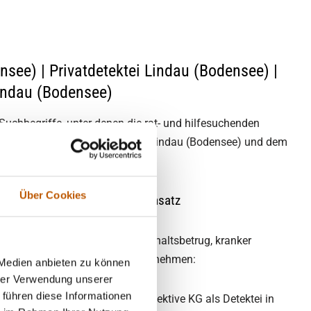
nsee) | Privatdetektei Lindau (Bodensee) |
Lindau (Bodensee)
 Suchbegriffe, unter denen die rat- und hilfesuchenden
nsere Dienstleistung vor Ort in Lindau (Bodensee) und dem
Über Cookies
e) seit drei Jahrzehnten im Einsatz
artnerschaft, Verdacht auf Unterhaltsbetrug, kranker
g, oder Diebstahl im eigenen Unternehmen:
 Medien anbieten zu können
hrer Verwendung unserer
 führen diese Informationen
r Detektei Lentz GmbH & Co. Detektive KG als Detektei in