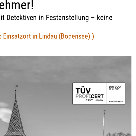
nehmer!
Geschäftsbedingungen
Mietnomaden
it Detektiven in Festanstellung – keine
Widerrufsbelehrung (PDF)
Wettbewerbsbetrug
b Einsatzort in Lindau (Bodensee).)
Lügendetektortest/Polygraphentest
Bewerberüberprüfung
Vor Einsatzbeginn unserer Detektei
Geschäftsbedingungen
setz
Lügendetektortest/Polygraphentest