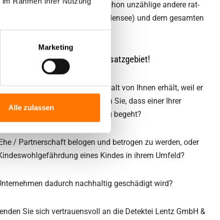
ie im Rahmen Ihrer Nutzung
samten Landkreis, so wie es schon unzählige andere rat-
 unserer Detektei in Lindau (Bodensee) und dem gesamten
ben.
Marketing
ktei. Lindau (Bodensee) ist Einsatzgebiet!
hr Ex-Partner zu Unrecht Unterhalt von Ihnen erhält, weil er
lbst sorgen kann? Oder vermuten Sie, dass einer Ihrer
Alle zulassen
vortäuscht, oder Arbeitszeitbetrug begeht?
 Ehe / Partnerschaft belogen und betrogen zu werden, oder
e Kindeswohlgefährdung eines Kindes in ihrem Umfeld?
r Unternehmen dadurch nachhaltig geschädigt wird?
. Wenden Sie sich vertrauensvoll an die Detektei Lentz GmbH &