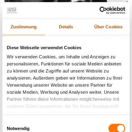
Zustimmung
Details
Über Cookies
Erfahrung seit 1995 als Detektei. Landau in der Pfalz ist
Diese Webseite verwendet Cookies
Einsatzgebiet!
Wir verwenden Cookies, um Inhalte und Anzeigen zu
personalisieren, Funktionen für soziale Medien anbieten
Haben Sie den Verdacht, dass Ihr Ex-Partner völlig zu Unrecht
zu können und die Zugriffe auf unsere Website zu
Unterhalt von Ihnen erhält, weil er für seinen Lebensunterhalt
analysieren. Außerdem geben wir Informationen zu Ihrer
schon längst selbst sorgen kann?
Verwendung unserer Website an unsere Partner für
soziale Medien, Werbung und Analysen weiter. Unsere
Partner führen diese Informationen möglicherweise mit
Vermuten Sie, dass einer Ihrer Mitarbeiter seine Krankheit nur
weiteren Daten zusammen, die Sie ihnen bereitgestellt
vortäuscht, also Lohnfortzahlungsbetrug begeht, oder für sich
haben oder die sie im Rahmen Ihrer Nutzung der Dienste
die 15-Stunden-Woche bei vollem Lohnausgleich eingeführt
gesammelt haben.
hat, also Arbeitszeitbetrug begeht?
Einwilligungsauswahl
Notwendig