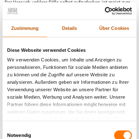
Der Versuch, unklare Fälle selbst aufzudecken, ist meist zum
Scheitern verurteilt. Wenn der Verdacht besteht, dass
Arbeitnehmer das Vertrauen ihres Arbeitgebers ausnutzen, ist
der Einsatz von eines
Wirtschaftsdetektiv
der Detektei Lentz &
Zustimmung
Details
Über Cookies
Co. GmbH ein probates Mittel, um den Schädigern auf die Spur
zu kommen. Wir ermitteln selbst in schwierigen Fällen
diskret
und professionell
und sind jedem Täter immer eine
Diese Webseite verwendet Cookies
Nasenlänge voraus.
Wir verwenden Cookies, um Inhalte und Anzeigen zu
personalisieren, Funktionen für soziale Medien anbieten
Aufgaben, die ein Privatdetektiv unserer Detektei in
zu können und die Zugriffe auf unsere Website zu
Ludwigsburg übernimmt
analysieren. Außerdem geben wir Informationen zu Ihrer
Verwendung unserer Website an unsere Partner für
soziale Medien, Werbung und Analysen weiter. Unsere
Hier ein kleiner Auszug aus den Aufgabenbereichen, die ein
Partner führen diese Informationen möglicherweise mit
Privatdetektiv unserer Detektei in Ludwigsburg für Sie
weiteren Daten zusammen, die Sie ihnen bereitgestellt
übernehmen kann. Alle Aufgabenbereiche finden Sie hier:
haben oder die sie im Rahmen Ihrer Nutzung der Dienste
Privatdetektiv
.
gesammelt haben.
Einwilligungsauswahl
Notwendig
Ungerechtfertigter Ehegattenunterhalt in Ludwigsburg
: