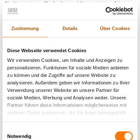
Für
Observationen
(Beobachtungen) bieten wir einen fairen
Stundensatz, je festangestellten und geprüften ZAD
Privatermittler, schon bereits ab 17,50 € netto | 20,38 € brutto
je Arbeitswert (15 min.) netto an. Unsere Detektive in Zirndorf
Zustimmung
Details
Über Cookies
sind:
Diese Webseite verwendet Cookies
keine
Subunternehmer
keine Berufseinsteiger ohne Ausbildung
Wir verwenden Cookies, um Inhalte und Anzeigen zu
keine Ex-Polizeibeamte
personalisieren, Funktionen für soziale Medien anbieten
keine Aushilfen
zu können und die Zugriffe auf unsere Website zu
keine ungelernten Detektive ohne anerkannte,
analysieren. Außerdem geben wir Informationen zu Ihrer
qualifizierende Ausbildung
Verwendung unserer Website an unsere Partner für
keine Detektive mit zweifelhaftem Leumund, privater
soziale Medien, Werbung und Analysen weiter. Unsere
Überschuldung, oder Vorstrafen
Partner führen diese Informationen möglicherweise mit
Alles weitere zu den
Kosten unserer Detektei finden Sie hier
.
weiteren Daten zusammen, die Sie ihnen bereitgestellt
haben oder die sie im Rahmen Ihrer Nutzung der Dienste
Wichtig dabei ist, dass sich nicht jeder Schritt im voraus
gesammelt haben.
Einwilligungsauswahl
kalkulieren lässt. Wer eine Detektei beauftragt, sollte daher
Notwendig