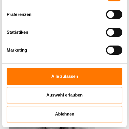
(0800) 88 333 11
Präferenzen
Rückrufservice
KI-Beratung
Statistiken
Video-Beratung
Allgemeine Unternehmensvorstellung (PDF)
Marketing
Ihre Detektei für Recht im Arbeitsrecht (PDF)
Privatermittler bei Untreue+Unterhaltsbetrug (PDF)
Abhörschutz + Lauschabwehr (PDF)
Video-Beratung
Alle zulassen
Auswahl erlauben
Ablehnen