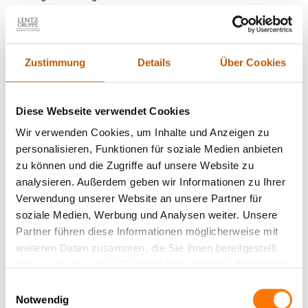
gesamten Landkreis zu Ihrem guten Recht.
Dabei sind wir für Sie nicht nur am Einsatzort unserer Detektei,
Zustimmung
Details
Über Cookies
in Pankow , sondern auch bundesweit und bei Bedarf
international im Einsatz für Sie. Unsere Privat- und
Wirtschaftsdetektei ist bereits seit 1995 tätig. Mittlereile sind
Diese Webseite verwendet Cookies
wir bundesweit präsent, was vor allem in Hinblick auf
überregionale Ermittlungen Zeit und Kosten spart.
Wir verwenden Cookies, um Inhalte und Anzeigen zu
personalisieren, Funktionen für soziale Medien anbieten
zu können und die Zugriffe auf unsere Website zu
analysieren. Außerdem geben wir Informationen zu Ihrer
Verwendung unserer Website an unsere Partner für
soziale Medien, Werbung und Analysen weiter. Unsere
Unsere Mandantenbetreuer betreuen Sie für Berlin
Partner führen diese Informationen möglicherweise mit
Pankow / Prenzlauer Berg kostenfrei telefonisch und
weiteren Daten zusammen, die Sie ihnen bereitgestellt
unverbindlich aus
Berlin
.
haben oder die sie im Rahmen Ihrer Nutzung der Dienste
gesammelt haben.
Einwilligungsauswahl
Alina Rinker, Daniel Martin-Ortega
und ihr Detektiv-Team
Notwendig