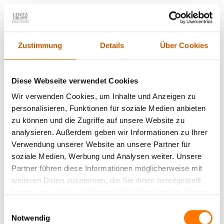
Unsere Mandantenbetreuer betreuen Sie für
Friedrichsdorf kostenfrei telefonisch und unverbindlich
Zustimmung
Details
Über Cookies
aus
Frankfurt am Main
.
Diese Webseite verwendet Cookies
Marcus Lenz, Shannon Schreuder
und ihr Detektiv-Team
Wir verwenden Cookies, um Inhalte und Anzeigen zu
personalisieren, Funktionen für soziale Medien anbieten
(0800) 88 333 11
zu können und die Zugriffe auf unsere Website zu
Rückrufservice
analysieren. Außerdem geben wir Informationen zu Ihrer
Verwendung unserer Website an unsere Partner für
KI-Beratung
soziale Medien, Werbung und Analysen weiter. Unsere
Video-Beratung
Partner führen diese Informationen möglicherweise mit
Allgemeine Unternehmensvorstellung (PDF)
weiteren Daten zusammen, die Sie ihnen bereitgestellt
Ihre Detektei für Recht im Arbeitsrecht (PDF)
haben oder die sie im Rahmen Ihrer Nutzung der Dienste
Privatermittler bei Untreue+Unterhaltsbetrug (PDF)
gesammelt haben.
Abhörschutz + Lauschabwehr (PDF)
Einwilligungsauswahl
Notwendig
Video-Beratung