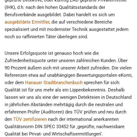
geprüfte Detektive, oder künftig ZAD geprüfte Privatermittler
(IHK), d.h. nach den hohen Qualitätsstandards der
Berufsverbände ausgebildet. Dabei handelt es sich um
ausgebildete Ermittler
, die auf verschiedene Bereiche
spezialisiert und mit modernster Technik ausgestattet jedem
noch so raffinierten Täter überlegen sind.
Unsere Erfolgsquote ist genauso hoch wie die
Zufriedenheitsquote unter unseren zahlreichen Kunden. Über
90 Prozent äußern sich mit unserer Arbeit zufrieden. Die vielen
Referenzen etwa auf unabhängigen Bewertungsportalen eKomi,
oder dem
Hanauer Stadtbranchenbuch
sprechen für sich:
Qualität ist für uns mehr als ein Lippenbekenntnis. Deshalb
lassen wir uns als eine der wenigen Detekteien in Deutschland
in jährlichen Abständen mehrtägig durch die neutralen und
erfahrenen Prüfer (Auditoren) des TÜV prüfen und neu durch
den
TÜV zertifizieren
nach der international anerkannten
Qualitätsnorm DIN SPEC 33452 für ‚geprüfte, nachweisbare
Qualität bei Privat- und Wirtschaftsermittlungen‘.