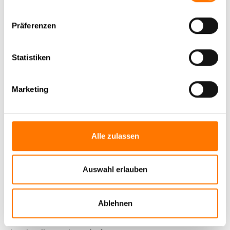
Co. Detektive KG
Präferenzen
AUSGEZEICHNET
.org
Kundenbewertungen
Statistiken
SEHR GUT
4.92
/ 5.00
Marketing
1.623 Bewertungen
von hier, lentz-detektei.de,
google.com, 11880.com
Hinweis zu den Bewertungen
Alle zulassen
Auswahl erlauben
Ablehnen
Sehr kompetent, zuverlässig und zielorientiert. Positiv auch,
dass der Ansprech­partner ständig online erreichbar und über