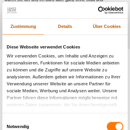
Parkplatzsuche.
Jetzt Termin vereinbaren
Zustimmung
Details
Über Cookies
Diese Webseite verwendet Cookies
Wir verwenden Cookies, um Inhalte und Anzeigen zu
personalisieren, Funktionen für soziale Medien anbieten
zu können und die Zugriffe auf unsere Website zu
analysieren. Außerdem geben wir Informationen zu Ihrer
Verwendung unserer Website an unsere Partner für
Das sagen unsere unsere
soziale Medien, Werbung und Analysen weiter. Unsere
Partner führen diese Informationen möglicherweise mit
Mandanten
weiteren Daten zusammen, die Sie ihnen bereitgestellt
haben oder die sie im Rahmen Ihrer Nutzung der Dienste
gesammelt haben.
Einwilligungsauswahl
Kundenbewertungen für
Lentz GmbH &
Notwendig