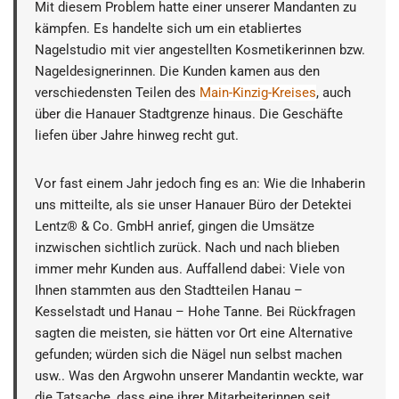
Mit diesem Problem hatte einer unserer Mandanten zu
kämpfen. Es handelte sich um ein etabliertes
Nagelstudio mit vier angestellten Kosmetikerinnen bzw.
Nageldesignerinnen. Die Kunden kamen aus den
verschiedensten Teilen des
Main-Kinzig-Kreises
, auch
über die Hanauer Stadtgrenze hinaus. Die Geschäfte
liefen über Jahre hinweg recht gut.
Vor fast einem Jahr jedoch fing es an: Wie die Inhaberin
uns mitteilte, als sie unser Hanauer Büro der Detektei
Lentz® & Co. GmbH anrief, gingen die Umsätze
inzwischen sichtlich zurück. Nach und nach blieben
immer mehr Kunden aus. Auffallend dabei: Viele von
Ihnen stammten aus den Stadtteilen Hanau –
Kesselstadt und Hanau – Hohe Tanne. Bei Rückfragen
sagten die meisten, sie hätten vor Ort eine Alternative
gefunden; würden sich die Nägel nun selbst machen
usw.. Was den Argwohn unserer Mandantin weckte, war
die Tatsache, dass eine ihrer Mitarbeiterinnen seit