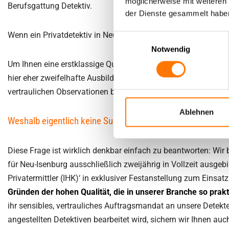
möglicherweise mit weiteren
Berufsgattung Detektiv.
der Dienste gesammelt habe
Wenn ein Privatdetektiv in Neu-Isenburg zum Einsatz kommt, a
Einwilligungsauswahl
Notwendig
Um Ihnen eine erstklassige Qualität zu bieten, arbeiten wir 
hier eher zweifelhafte Ausbildungsangebote von geringer Qual
vertraulichen Observationen beauftragen.
Ablehnen
Weshalb eigentlich keine Subunternehmer in unserer Detek
Diese Frage ist wirklich denkbar einfach zu beantworten: Wir 
für Neu-Isenburg ausschließlich zweijährig in Vollzeit ausgeb
Privatermittler (IHK)‘ in exklusiver Festanstellung zum Einsat
Gründen der hohen Qualität, die in unserer Branche so prakti
ihr sensibles, vertrauliches Auftragsmandat an unsere Detekte
angestellten Detektiven bearbeitet wird, sichern wir Ihnen auch 