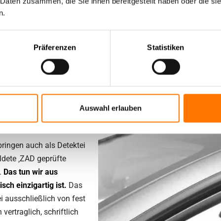
 Daten zusammen, die Sie ihnen bereitgestellt haben oder die s
n.
rbeitet er für private Mandanten, d.h. seine Auftraggeber sind P
Präferenzen
Statistiken
nur mit zweijährig in Vollzeit ausgebildeten und ZAD geprüften 
ität nutzen, oder gar ungelernte, wohl eher den Hobbyanforderun
Auswahl erlauben
tei in Neu-Isenburg?
bringen auch als Detektei
ildete ‚ZAD geprüfte
z.
Das tun wir aus
sch einzigartig ist.
Das
i ausschließlich von fest
vertraglich, schriftlich