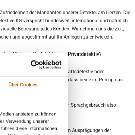
ie Zufriedenheit der Mandanten unserer Detektei am Herzen. Die
ektive KG verspricht bundesweit, international und natürlich
ividuelle Betreuung jedes Kunden. Wir nehmen uns die Zeit,
chen und abgestimmt auf Ihr Anliegen zu entwickeln.
schen Wirtschaftsdetektiv und Privatdetektiv?
ektivbranche von einem Wirtschaftsdetektiv oder
g sprechen, gehen sie davon aus, dass beide im Prinzip das
Über Cookies
vatdetektiv werden im allgemeinen Sprachgebrauch also
.
 Medien anbieten zu können
hrer Verwendung unserer
 führen diese Informationen
dagegen sind eher die verschiedenen Ausprägungen der