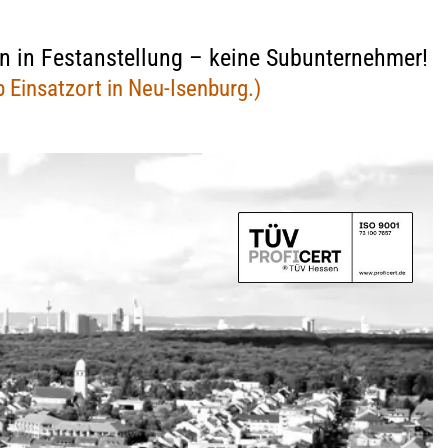
Geschäftsbedingungen
Mietnomaden
ven in Festanstellung – keine Subunternehmer!
Widerrufsbelehrung (PDF)
Wettbewerbsbetrug
b Einsatzort in Neu-Isenburg.)
Lügendetektortest/Polygraphentest
Bewerberüberprüfung
Vor Einsatzbeginn unserer Detektei
Geschäftsbedingungen
setz
Lügendetektortest/Polygraphentest