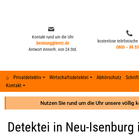
Zum
Inhalt
springen
Kontakt rund um die Uhr
kostenlose telefonische
beratung@lentz.de
0800 – 88 33
Antwort innnerh. von 24 Std.
⌂
Privatdetektiv
Wirtschaftsdetektei
Abhörschutz
Schrif
Kontakt
Kontakt rund um die Uhr
kostenlose telefonische
beratung@lentz.de
Typisches Verhalten nach Fremdgehen –
0800 – 88 33
Gerichtsurteile
Anzeichen 
Lohnfortza
Antwort innnerh. von 24 Std.
8 Anzeichen
Nutzen Sie rund um die Uhr unsere völlig 
GPS-Überwachung und Ortung
Detektei ve
Lohnfortzah
Gerichtsurteile
Detektei in Neu-Isenburg 
GPS-Tracker finden
Unterhalts
Spesenbetr
GPS-Überwachung und Ortung
Abhöraktion | Lauschangriffe
Unterhaltsb
Diebstahl 
GPS-Tracker finden