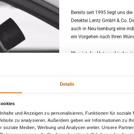
Bereits seit 1995 liegt uns d
Detektei Lentz GmbH & Co. Det
auch in Neu-Isenburg eine ind
ein Vorgehen nach Ihren Wüns
Was ist der Unterschied zwi
Wenn Leute außerhalb der Det
Privatdetektiv in Neu-Isenbur
Details
Gleiche machen.
Cookies
Die Begriffe Detektiv und Pri
meistens synonym verwendet
nhalte und Anzeigen zu personalisieren, Funktionen für soziale
Website zu analysieren. Außerdem geben wir Informationen zu I
r soziale Medien, Werbung und Analysen weiter. Unsere Partner
ür eine Berufsbezeichnung. Privatdetektiv, Wirtschaftsdetektiv 