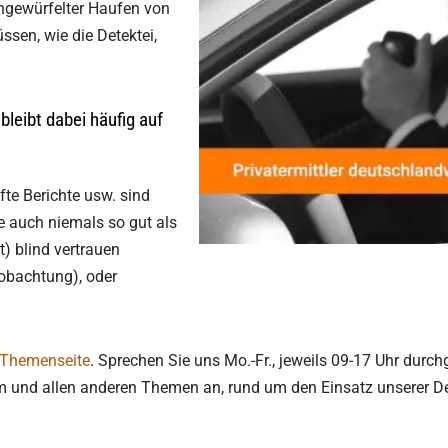
engewürfelter Haufen von
ssen, wie die Detektei,
bleibt dabei häufig auf
fte Berichte usw. sind
ve auch niemals so gut als
t) blind vertrauen
eobachtung), oder
 Themenseite
. Sprechen Sie uns Mo.-Fr., jeweils 09-17 Uhr durch
m und allen anderen Themen an, rund um den Einsatz unserer Det