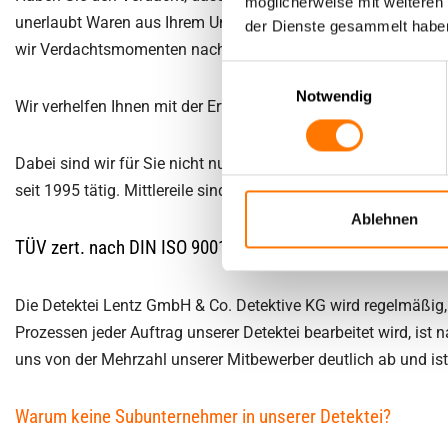
möglicherweise mit weiteren
unerlaubt Waren aus Ihrem Unternehmen entfernt? Dann wenden 
der Dienste gesammelt habe
wir Verdachtsmomenten nach und erbringen die Beweise, welche 
Einwilligungsauswahl
Notwendig
Wir verhelfen Ihnen mit der Erfahrung aus rund 30 Jahren inv
Dabei sind wir für Sie nicht nur am Einsatzort Stadtallendorf,
seit 1995 tätig. Mittlereile sind wir bundesweit präsent, was 
Ablehnen
TÜV zert. nach DIN ISO 9001:2015 + DIN SPEC 33452
Die Detektei Lentz GmbH & Co. Detektive KG wird regelmäßig,
Prozessen jeder Auftrag unserer Detektei bearbeitet wird, ist 
uns von der Mehrzahl unserer Mitbewerber deutlich ab und ist 
Warum keine Subunternehmer in unserer Detektei?