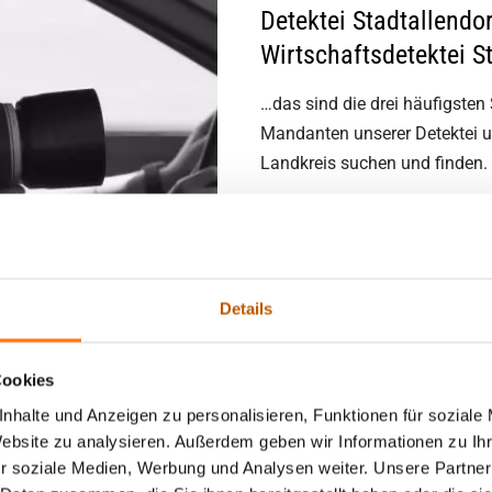
Detektei Stadtallendorf
Wirtschaftsdetektei S
…das sind die drei häufigsten
Mandanten unserer Detektei un
Landkreis suchen und finden.
Egal ob Untreue in der Ehe / P
Mitarbeiter, Arbeitszeitbetru
Experten der Detektei Lentz G
Details
dem gesamten Landkreis, so w
Mandanten unserer Detektei i
Cookies
nhalte und Anzeigen zu personalisieren, Funktionen für soziale
rf ist Einsatzgebiet!
Website zu analysieren. Außerdem geben wir Informationen zu I
r soziale Medien, Werbung und Analysen weiter. Unsere Partner
lt von Ihnen erhält, weil er für seinen Lebensunterhalt selbst s