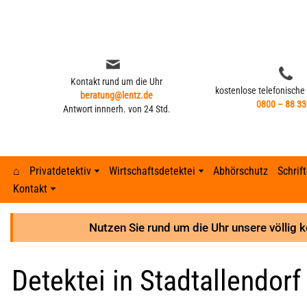
Zum
Inhalt
springen
Kontakt rund um die Uhr
kostenlose telefonische
beratung@lentz.de
0800 – 88 33
Antwort innnerh. von 24 Std.
⌂
Privatdetektiv
Wirtschaftsdetektei
Abhörschutz
Schrif
Kontakt
Kontakt rund um die Uhr
kostenlose telefonische
beratung@lentz.de
Typisches Verhalten nach Fremdgehen –
0800 – 88 33
Gerichtsurteile
Anzeichen 
Lohnfortza
Antwort innnerh. von 24 Std.
8 Anzeichen
Nutzen Sie rund um die Uhr unsere völlig 
GPS-Überwachung und Ortung
Detektei ve
Lohnfortzah
Gerichtsurteile
Detektei in Stadtallendorf
GPS-Tracker finden
Unterhalts
Spesenbetr
GPS-Überwachung und Ortung
Abhöraktion | Lauschangriffe
Unterhaltsb
Diebstahl 
GPS-Tracker finden