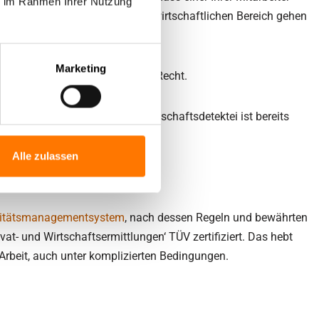
ie im Rahmen Ihrer Nutzung
elle Ermittler im privaten und wirtschaftlichen Bereich gehen
ten.
Marketing
samten Landkreis zu Ihrem guten Recht.
für Sie. Unsere Privat- und Wirtschaftsdetektei ist bereits
ten spart.
Alle zulassen
litätsmanagementsystem
, nach dessen Regeln und bewährten
vat- und Wirtschaftsermittlungen‘ TÜV zertifiziert. Das hebt
 Arbeit, auch unter komplizierten Bedingungen.