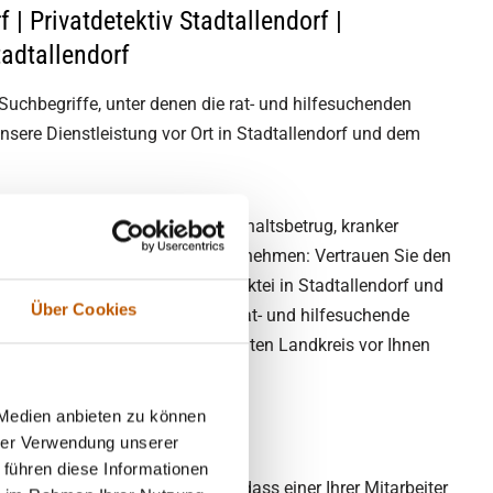
 | Privatdetektiv Stadtallendorf |
tadtallendorf
 Suchbegriffe, unter denen die rat- und hilfesuchenden
sere Dienstleistung vor Ort in Stadtallendorf und dem
artnerschaft, Verdacht auf Unterhaltsbetrug, kranker
g, oder Diebstahl im eigenen Unternehmen: Vertrauen Sie den
mbH & Co. Detektive KG als Detektei in Stadtallendorf und
Über Cookies
ie es schon unzählige andere rat- und hilfesuchende
n Stadtallendorf und dem gesamten Landkreis vor Ihnen
 Medien anbieten zu können
hrer Verwendung unserer
 führen diese Informationen
orgen kann? Oder vermuten Sie, dass einer Ihrer Mitarbeiter