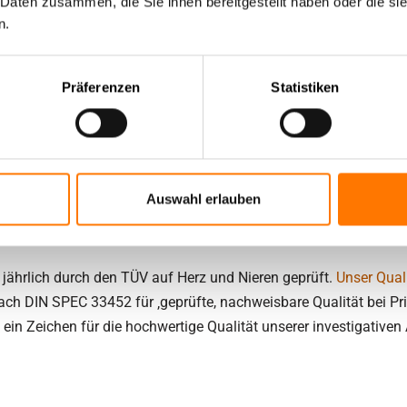
 Daten zusammen, die Sie ihnen bereitgestellt haben oder die s
Sie sich vertrauensvoll an die Detektei Lentz®. Als profession
n.
nötig sind, um Ihrerseits rechtliche Schritte in die Wege zu lei
Präferenzen
Statistiken
estigativer Tätigkeit als Detektei in Stadtallendorf und dem ge
 sondern auch bundesweit und bei Bedarf international im Einsatz 
vor allem in Hinblick auf überregionale Ermittlungen Zeit und Kos
Auswahl erlauben
 jährlich durch den TÜV auf Herz und Nieren geprüft.
Unser Qua
nach DIN SPEC 33452 für ‚geprüfte, nachweisbare Qualität bei Pri
ein Zeichen für die hochwertige Qualität unserer investigativen