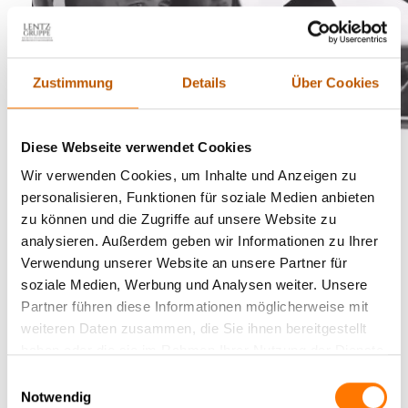
Zustimmung
Details
Über Cookies
Diese Webseite verwendet Cookies
Warum keine Subunternehmer in unserer Detektei für
Wir verwenden Cookies, um Inhalte und Anzeigen zu
Frechen?
personalisieren, Funktionen für soziale Medien anbieten
zu können und die Zugriffe auf unsere Website zu
Nun, die Frage ist denkbar einfach zu beantworten. Wir
analysieren. Außerdem geben wir Informationen zu Ihrer
beschäftigen auch als -Detektei für Frechen ausschließlich
Verwendung unserer Website an unsere Partner für
zweijährig in Vollzeit ausgebildete ‚ZAD geprüfte
soziale Medien, Werbung und Analysen weiter. Unsere
Privatermittler (IHK)‘ in exklusiver Festanstellung aus Gründen
Partner führen diese Informationen möglicherweise mit
der hohen Qualität, die in unserer Branche so praktisch
weiteren Daten zusammen, die Sie ihnen bereitgestellt
einzigartig ist. Das ihr sensibles, vertrauliches Auftragsmandat
haben oder die sie im Rahmen Ihrer Nutzung der Dienste
an unsere Detektei ausschließlich von fest angestellten
gesammelt haben.
Einwilligungsauswahl
Detektiven bearbeitet wird, sichern wir Ihnen auch vertraglich,
Notwendig