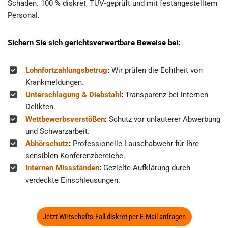
Schaden. 100 % diskret, TÜV-geprüft und mit festangestelltem
Personal.
Sichern Sie sich gerichtsverwertbare Beweise bei:
Lohnfortzahlungsbetrug
:
Wir prüfen die Echtheit von
Krankmeldungen.
Unterschlagung & Diebstahl
:
Transparenz bei internen
Delikten.
Wettbewerbsverstößen
:
Schutz vor unlauterer Abwerbung
und Schwarzarbeit.
Abhörschutz
:
Professionelle Lauschabwehr für Ihre
sensiblen Konferenzbereiche.
Internen Missständen
:
Gezielte Aufklärung durch
verdeckte Einschleusungen.
Jetzt Wirtschafts-Fall diskret per E-Mail anfragen