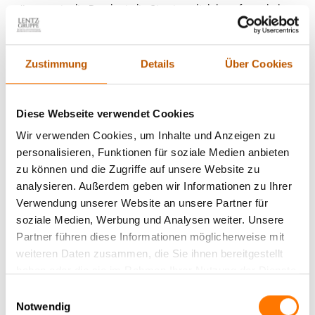
müssen, wie die Detektei, die Sie eigentlich beauftragt haben.
Hier gewinnt oftmals der billigste das Rennen. Die Qualität
Zustimmung
Details
Über Cookies
bleibt dabei häufig auf der Strecke.
Aufgefallene Observationen, verlorene Zielpersonen,
Diese Webseite verwendet Cookies
lückenhafte Berichte usw. sind hier überdurchschnittlich häufig
zu erwarten, da freie Detektive auch niemals so gut als Team
Wir verwenden Cookies, um Inhalte und Anzeigen zu
aufeinander eingespielt sind, dass Sie sich wirklich (fast) blind
personalisieren, Funktionen für soziale Medien anbieten
vertrauen können. Genau dies ist aber für eine sensible
zu können und die Zugriffe auf unsere Website zu
Observation (Beobachtung), oder komplexe Ermittlung
analysieren. Außerdem geben wir Informationen zu Ihrer
unbedingt notwendig.
Verwendung unserer Website an unsere Partner für
soziale Medien, Werbung und Analysen weiter. Unsere
Partner führen diese Informationen möglicherweise mit
TÜV zertifiziert seit 2002 nach DIN ISO 9001:2015 und
weiteren Daten zusammen, die Sie ihnen bereitgestellt
zusätzlich nach DIN SPEC 33452
haben oder die sie im Rahmen Ihrer Nutzung der Dienste
gesammelt haben.
Wir arbeiten als
Detektei
nicht nur in
Maintal
sondern
Einwilligungsauswahl
Notwendig
bundesweit nach den gleichen strengen Qualitätsmaßstäben