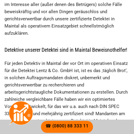
im Interesse aller (außer denen des Betrügers) solche Fälle
beweiskräftig und vor allen Dingen geräuschlos und
gerichtsverwertbar durch unsere zertifizierte Detektei in
Maintal als operativem Einsatzgebiet schnellstmöglich
aufzuklären.
Detektive unserer Detektei sind in Maintal Beweisnothelfer!
Für jeden Detektiv in Maintal der vor Ort im operativen Einsatz
für die Detektei Lentz & Co. GmbH ist, ist es das ‚täglich Brot‘,
in solchen Auftragsmandaten diskret, unbemerkt und
gerichtsverwertbar zu recherchieren und
arbeitsgerichtstaugliche Dokumentationen zu erstellen. Durch
zahlreiche vergleichbare Fälle haben wir ein optimiertes
Vorgehen entwickelt, für das wir u.a. auch nach DIN SPEC
33452 geprüft und mehrjährig zertifiziert sind! Mandanten am
operativen Einsatzgebiet unserer Detektei in Maintal und
☎ (0800) 88 333 11
Umgebung profitieren von dieser Qualität. Häufig bestätigen