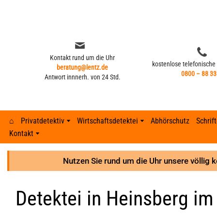
Zum
Inhalt
springen
Kontakt rund um die Uhr
kostenlose telefonische
beratung@lentz.de
0800 – 88 33
Antwort innnerh. von 24 Std.
⌂
Privatdetektiv
Wirtschaftsdetektei
Abhörschutz
Schrif
Kontakt
Kontakt rund um die Uhr
kostenlose telefonische
beratung@lentz.de
Typisches Verhalten nach Fremdgehen –
0800 – 88 33
Gerichtsurteile
Anzeichen 
Lohnfortza
Antwort innnerh. von 24 Std.
8 Anzeichen
Nutzen Sie rund um die Uhr unsere völlig 
GPS-Überwachung und Ortung
Detektei ve
Lohnfortzah
Gerichtsurteile
Detektei in Heinsberg im 
GPS-Tracker finden
Unterhalts
Spesenbetr
GPS-Überwachung und Ortung
Abhöraktion | Lauschangriffe
Unterhaltsb
Diebstahl 
GPS-Tracker finden