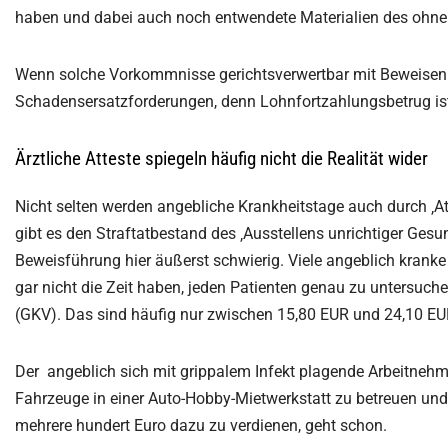
haben und dabei auch noch entwendete Materialien des ohne
Wenn solche Vorkommnisse gerichtsverwertbar mit Beweisen ei
Schadensersatzforderungen, denn Lohnfortzahlungsbetrug ist 
Ärztliche Atteste spiegeln häufig nicht die Realität wider
Nicht selten werden angebliche Krankheitstage auch durch ‚At
gibt es den Straftatbestand des ‚Ausstellens unrichtiger Gesu
Beweisführung hier äußerst schwierig. Viele angeblich krank
gar nicht die Zeit haben, jeden Patienten genau zu untersuch
(GKV). Das sind häufig nur zwischen 15,80 EUR und 24,10 EUR.
Der angeblich sich mit grippalem Infekt plagende Arbeitnehmer,
Fahrzeuge in einer Auto-Hobby-Mietwerkstatt zu betreuen und
mehrere hundert Euro dazu zu verdienen, geht schon.