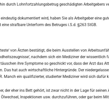
hin durch Lohnfortzahlungsbetrug geschädigten Arbeitgebers v
ndeutig dokumentiert wird, haben Sie als Arbeitgeber eine gute
eine strafbare Unterform des Betruges i.S.d. §263 StGB.
teste‘ von Ärzten bestätigt, die beim Ausstellen von Arbeitsunf
ndheitszeugnisse‘, nachdem sich ein Mediziner der wissentlich fal
e täuschen ihre Symptome so geschickt vor, dass der Arzt das A
en. Das hat auch wirtschaftliche Hintergründe. Der niedergelass
 Manch ein qualifizierter, studierter Mediziner wird sich dafür
 der eher ins Bett gehört, ist zwar nicht in der Lage für seinen 
 Ölwechsel, Inspektionen usw. durchzuführen, oder gar beim Mi