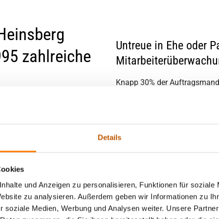
 Heinsberg
Untreue in Ehe oder P
995 zahlreiche
Mitarbeiterüberwachun
Knapp 30% der Auftragsmandat
erhalten wir von privaten Man
Heinsberg und dem Umland ein
oder Verdacht von Unterhaltsb
Details
Wenn Sie das Gefühl haben, Ih
dafür gefunden zu haben, spre
Cookies
erste Ansprache sein Fremdge
nhalte und Anzeigen zu personalisieren, Funktionen für soziale
deutlich vorsichtiger agieren
Website zu analysieren. Außerdem geben wir Informationen zu I
Heinsberg und dem Heinsberg
r soziale Medien, Werbung und Analysen weiter. Unsere Partner