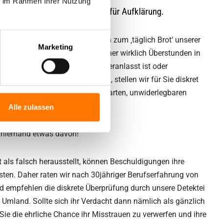
ie im Rahmen Ihrer Nutzung
insberg und Umgebung diskret für Aufklärung.
n Ehe oder Partnerschaft gehören zum ‚täglich Brot‘ unserer
Marketing
m gesamten Umland. Ob Ihr Partner wirklich Überstunden in
schäftsreise allein dienstlich veranlasst ist oder
r im Doppelzimmer stattfinden, stellen wir für Sie diskret
mauern diese Feststellung mit harten, unwiderlegbaren
Alle zulassen
rt niemand etwas davon!
 als falsch herausstellt, können Beschuldigungen ihre
sten. Daher raten wir nach 30jähriger Berufserfahrung von
d empfehlen die diskrete Überprüfung durch unsere Detektei
mland. Sollte sich ihr Verdacht dann nämlich als gänzlich
ie die ehrliche Chance ihr Misstrauen zu verwerfen und ihre