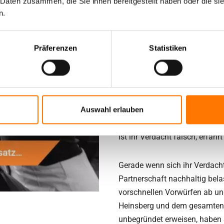
 Daten zusammen, die Sie ihnen bereitgestellt haben oder die s
Unsere Detektei sorgt in He
n.
Die Ermittlungen zu Untreue i
Präferenzen
Statistiken
Detektei in Heinsberg und de
der Firma macht oder ob die Ge
Hotelübernachtungen allein ode
und unbemerkt fest und unter
Fakten.
Auswahl erlauben
Ist ihr Verdacht falsch, erfäh
Gerade wenn sich ihr Verdacht
Partnerschaft nachhaltig bela
vorschnellen Vorwürfen ab un
Heinsberg und dem gesamten U
unbegründet erweisen, haben S