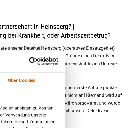
artnerschaft in Heinsberg? |
g bei Krankheit, oder Arbeitszeitbetrug?
e unserer Detektei Heinsberg (operatives Einsatzgebiet)
daten. Dabei sind die häufigsten Gründe einen Detektiv in
zuschalten, der Verdacht der partnerschaftlichen Untreue,
etrug.
Über Cookies
r Partner betrügt Sie und Sie glauben, erste Anhaltspunkte
chen Sie ihren Partner möglichst nicht an! Niemand wird auf
hen einräumen; aber ihr Partner wäre vorgewarnt und würde
 Medien anbieten zu können
, was wiederum die Aufklärung durch unsere Detektive in
hrer Verwendung unserer
er Umland erschweren könnte.
 führen diese Informationen