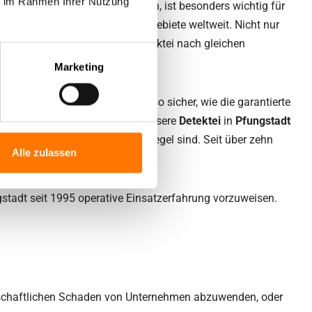
ie im Rahmen Ihrer Nutzung
rteile. Diesen Standard zu halten, ist besonders wichtig für
st dabei nur eines vieler Einsatzgebiete weltweit. Nicht nur
l sind die Detektive unserer Detektei nach gleichen
aften Einsatz.
Marketing
ermittlungen‘ stellt dies ebenso sicher, wie die garantierte
erheit, dass ihr Auftrag durch unsere
Detektei
in
Pfungstadt
se kein Zufall, sondern die Regel sind. Seit über zehn
Alle zulassen
ngstadt seit 1995 operative Einsatzerfahrung vorzuweisen.
chaftlichen
Schaden von Unternehmen abzuwenden, oder