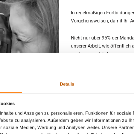
In regelmäßigen Fortbildungen 
Vorgehensweisen, damit Ihr A
Nicht nur über 95% der Manda
unserer Arbeit, wie öffentlic
nachzulesen ist. Auszugsweise
„Mitarbeiterbeobachtung im Kr
Einschätzung eine von wenig
Details
Auch der TÜV prüft und zertifi
Cookies
Prüfungen vergewissern sich 
Ermittlungen ebenso, wie von
nhalte und Anzeigen zu personalisieren, Funktionen für soziale
DIN SPEC 33452 für ‚geprüfte,
Website zu analysieren. Außerdem geben wir Informationen zu I
r soziale Medien, Werbung und Analysen weiter. Unsere Partner
Wirtschaftsermittlungen‘. Da