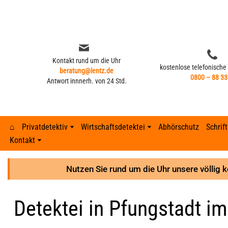
Zum
Inhalt
springen
Kontakt rund um die Uhr
kostenlose telefonische
beratung@lentz.de
0800 – 88 33
Antwort innnerh. von 24 Std.
⌂
Privatdetektiv
Wirtschaftsdetektei
Abhörschutz
Schrif
Kontakt
Kontakt rund um die Uhr
kostenlose telefonische
beratung@lentz.de
Typisches Verhalten nach Fremdgehen –
0800 – 88 33
Gerichtsurteile
Anzeichen 
Lohnfortza
Antwort innnerh. von 24 Std.
8 Anzeichen
Nutzen Sie rund um die Uhr unsere völlig 
GPS-Überwachung und Ortung
Detektei ve
Lohnfortzah
Gerichtsurteile
Detektei in Pfungstadt im
GPS-Tracker finden
Unterhalts
Spesenbetr
GPS-Überwachung und Ortung
Abhöraktion | Lauschangriffe
Unterhaltsb
Diebstahl 
GPS-Tracker finden