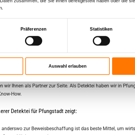
 Daten zusammen, die Sie ihnen bereitgestellt haben oder die s
unserer Detektei erhebliche Vo
n.
unsere
Detektei
.
Pfungstadt
i
bundesweit, auch internationa
Qualitätsrichtlinien im dauerh
Präferenzen
Statistiken
ür ‚geprüfte, nachweisbare Qualität bei Privat- und Wirtschafts
dieser Qualitätsnorm. Was Ihnen das bringt? Sicherheit. Die Sich
ewährten Qualitätsstandards abgewickelt wird und gute Ergebnis
Auswahl erlauben
statt.
 wir Ihnen als Partner zur Seite. Als Detektei haben wir in Pfu
 Know-How.
er Detektei für Pfungstadt zeigt:
 anderswo zur Beweisbeschaffung ist das beste Mittel, um wirts