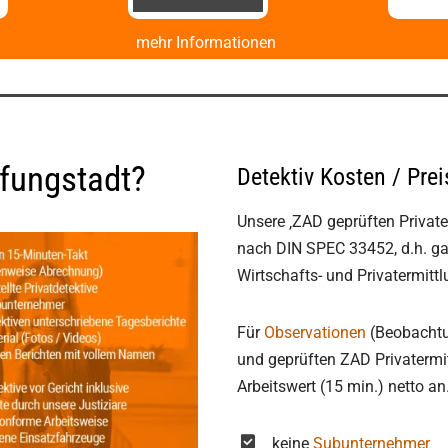
mehr Informationen
Pfungstadt?
Detektiv Kosten / Prei
Unsere ‚ZAD geprüften Privater
nach DIN SPEC 33452, d.h. ga
Wirtschafts- und Privatermitt
Für
Observationen
(Beobachtun
und geprüften ZAD Privatermitt
Arbeitswert (15 min.) netto an
keine
Subunternehmer