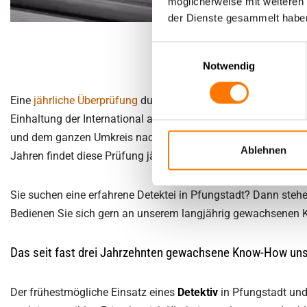
möglicherweise mit weiteren
der Dienste gesammelt habe
Einwilligungsauswahl
Notwendig
Eine
jährliche Überprüfung
durch den TÜV nach DIN SPEC 33452 f
Einhaltung der International anerkannten Qualitätsrichtlinien 
und dem ganzen Umkreis nach international anerkannten und b
Ablehnen
Jahren findet diese Prüfung jährlich, mehrtätig durch den TÜV 
Sie suchen eine erfahrene Detektei in Pfungstadt? Dann stehen
Bedienen Sie sich gern an unserem langjährig gewachsenen
Das seit fast drei Jahrzehnten gewachsene Know-How unser
Der frühestmögliche Einsatz eines
Detektiv
in Pfungstadt und