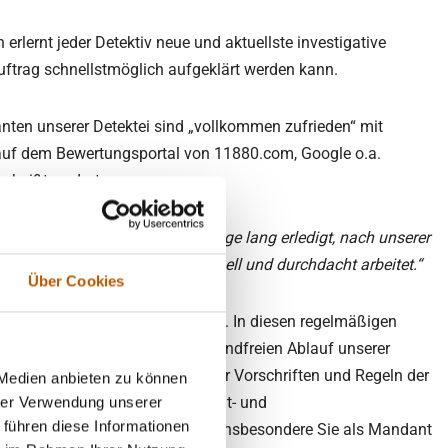
erlernt jeder Detektiv neue und aktuellste investigative
uftrag schnellstmöglich aufgeklärt werden kann.
nten unserer Detektei sind „vollkommen zufrieden“ mit
h auf dem Bewertungsportal von 11880.com, Google o.a.
 heißt es dort:
ankheitsfall unauffällig vier Tage lang erledigt, nach unserer
en Detekteien die so professionell und durchdacht arbeitet.“
Über Cookies
ziert unsere Detektei jährlich neu. In diesen regelmäßigen
Sachverständige über den einwandfreien Ablauf unserer
 der konsequenten Einhaltung der Vorschriften und Regeln der
 Medien anbieten zu können
 nachweisbare Qualität bei Privat- und
hrer Verwendung unserer
 führen diese Informationen
von haben nicht nur wir sondern insbesondere Sie als Mandant