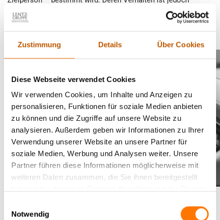
verlässlich nicht vorhersagbar.
Zustimmung
Details
Über Cookies
Diese Webseite verwendet Cookies
Wir verwenden Cookies, um Inhalte und Anzeigen zu
personalisieren, Funktionen für soziale Medien anbieten
zu können und die Zugriffe auf unsere Website zu
analysieren. Außerdem geben wir Informationen zu Ihrer
Verwendung unserer Website an unsere Partner für
soziale Medien, Werbung und Analysen weiter. Unsere
Partner führen diese Informationen möglicherweise mit
weiteren Daten zusammen, die Sie ihnen bereitgestellt
haben oder die sie im Rahmen Ihrer Nutzung der Dienste
gesammelt haben.
Einwilligungsauswahl
Einsatz unserer Detektei in Kamen im anspruchsvollen
Notwendig
Wirtschaftsbereich: