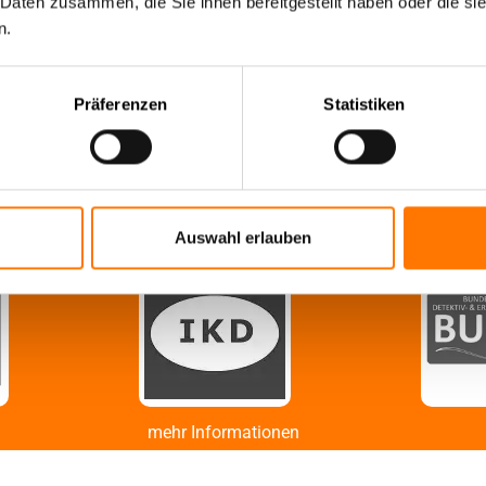
 Daten zusammen, die Sie ihnen bereitgestellt haben oder die s
n.
 professionell und mit äußerster Diskretion. Selbst in heiklen u
Präferenzen
Statistiken
ofitieren. Die Detektei Lentz® steht mit kundigen Ermittlern jed
Auswahl erlauben
mehr Informationen