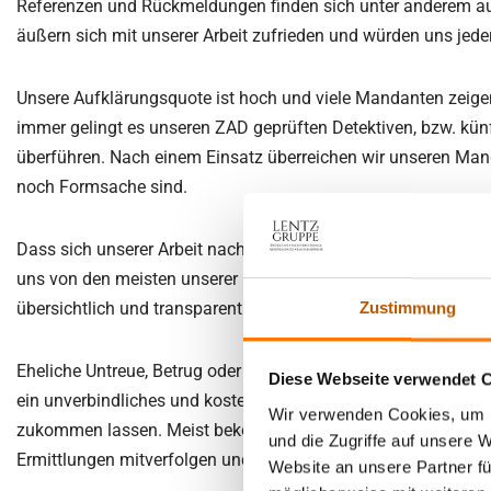
Referenzen und Rückmeldungen finden sich unter anderem a
äußern sich mit unserer Arbeit zufrieden und würden uns jeder
Unsere Aufklärungsquote ist hoch und viele Mandanten zeigen 
immer gelingt es unseren ZAD geprüften Detektiven, bzw. künft
überführen. Nach einem Einsatz überreichen wir unseren Manda
noch Formsache sind.
Dass sich unserer Arbeit nach höchsten Qualitätsmaßstäben ri
uns von den meisten unserer Mitbewerber. Detektivarbeit ist 
übersichtlich und transparent. So erleben Sie bei uns keine
Zustimmung
Eheliche Untreue, Betrug oder das Aufspüren von unterhaltspf
Diese Webseite verwendet 
ein unverbindliches und kostenloses Beratungsgespräch an. So
Wir verwenden Cookies, um I
zukommen lassen. Meist bekommen Sie tagesgleich einen Zug
und die Zugriffe auf unsere 
Ermittlungen mitverfolgen und den weiteren Verlauf mit uns
Website an unsere Partner fü