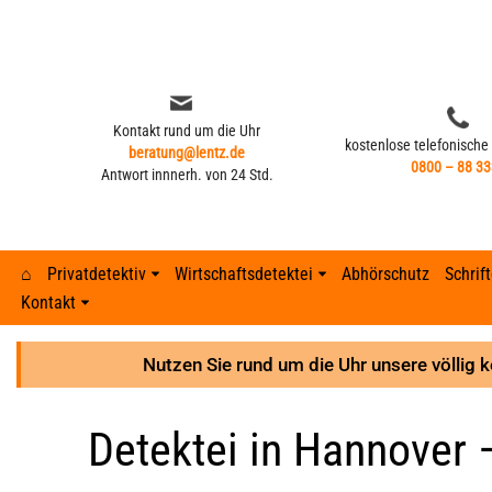
Zum
Inhalt
springen
Kontakt rund um die Uhr
kostenlose telefonische
beratung@lentz.de
0800 – 88 33
Antwort innnerh. von 24 Std.
⌂
Privatdetektiv
Wirtschaftsdetektei
Abhörschutz
Schrif
Kontakt
Kontakt rund um die Uhr
kostenlose telefonische
beratung@lentz.de
Typisches Verhalten nach Fremdgehen –
0800 – 88 33
Gerichtsurteile
Anzeichen 
Lohnfortza
Antwort innnerh. von 24 Std.
8 Anzeichen
Nutzen Sie rund um die Uhr unsere völlig 
GPS-Überwachung und Ortung
Detektei ve
Lohnfortzah
Gerichtsurteile
Detektei in Hannover –
GPS-Tracker finden
Unterhalts
Spesenbetr
GPS-Überwachung und Ortung
Abhöraktion | Lauschangriffe
Unterhaltsb
Diebstahl 
GPS-Tracker finden