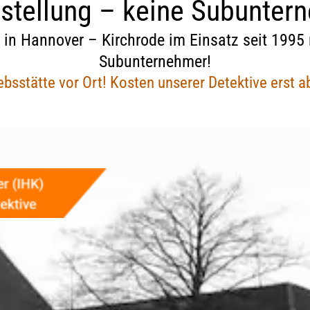
stellung – keine Subunter
| Aufent­halts­be­stim­mungs­
eit
Nachbarschaft
OSINT Recherchen
es­wohl­ge­fähr­dung
v in Hannover – Kirchrode im Einsatz seit 1995
äftigung
Bonitätsermittlung
Compliance
Subunternehmer!
ührung | Kindesentzug
ebsstätte vor Ort! Kosten unserer Detektive erst a
ubt bei
Drohbriefe
Illegale Müllentsorgung
che | vermisste Personen
rbeobachtung
Verstoß gegen UWG
Lieferkettengesetz /
Lieferkettensorgfaltspflichtge