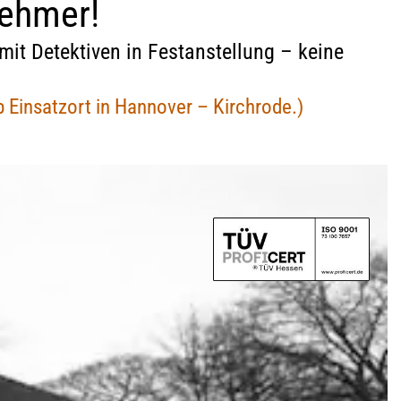
nehmer!
Geschäftsbedingungen
Mietnomaden
 mit Detektiven in Festanstellung – keine
Widerrufsbelehrung (PDF)
Wettbewerbsbetrug
b Einsatzort in Hannover – Kirchrode.)
Lügendetektortest/Polygraphentest
Bewerberüberprüfung
Vor Einsatzbeginn unserer Detektei
Geschäftsbedingungen
setz
Lügendetektortest/Polygraphentest