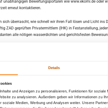
uf unabhängigen Bewertungsportalen wie www.ekomi.de oder 
zeit erneut kontaktieren.
sich überrascht, wie schnell wir ihren Fall lösen und Licht ins
ig ZAD geprüften Privatermittlern (IHK) in Festanstellung, jeden
nten alle nötigen wasserdichten und gerichtsfesten Beweisunter
chtet, ist nicht nur ein Lippenbekenntnis. Regelmäßig jährlich
Vertrauenssache. Deswegen legen wir Wert auf klare Verhältniss
 unliebsamen Überraschungen, etwa wegen versteckter Nebenkoste
Details
lichtigen Personen gehören seit jeher zu unserer täglichen Arbe
Cookies
bald wir die für Ihren Fall geeignete Vorgehensweise vereinbar
nhalte und Anzeigen zu personalisieren, Funktionen für soziale
ang zu unserem verschlüsselten Online-Portal Lentz Membersc
Website zu analysieren. Außerdem geben wir Informationen zu I
 abstimmen.
r soziale Medien, Werbung und Analysen weiter. Unsere Partner