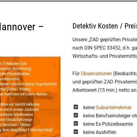
 Hannover –
Detektiv Kosten / Pre
Unsere ‚ZAD geprüften Privater
nach DIN SPEC 33452, d.h. ga
Wirtschafts- und Privatermitt
Für
Observationen
(Beobachtun
und geprüften ZAD Privatermitt
Arbeitswert (15 min.) netto an
keine
Subunternehmer
keine Berufseinsteiger o
keine Ex-Polizeibeamte
keine Aushilfen