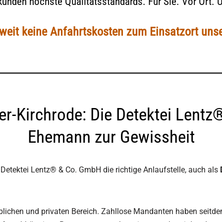
kunden höchste Qualitätsstandards. Für Sie. Vor Ort. Ü
eit keine Anfahrtskosten zum Einsatzort unse
er-Kirchrode: Die Detektei Lentz
Ehemann zur Gewissheit
 Detektei Lentz® & Co. GmbH die richtige Anlaufstelle, auch als
erblichen und privaten Bereich. Zahllose Mandanten haben seitd