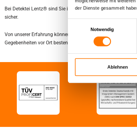
möglicherweise mit weiteren
der Dienste gesammelt habe
Bei Detektei Lentz® sind Sie in sicheren Händen. Wir arbeiten
sicher.
Einwilligungsauswahl
Notwendig
Von unserer Erfahrung können auch Sie in Hannover-Kirchrode pr
Gegebenheiten vor Ort bestens vertraut.
Ablehnen