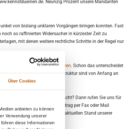
www.kennstdueinen.de. Neunzig Prozent unsere Mandanten
 Dunkel von bislang unklaren Vorgängen bringen konnten. Fast
 noch so raffinierten Widersacher in kürzester Zeit zu
lagen, mit denen weitere rechtliche Schritte in der Regel nur
 lassen wir uns vom
TÜV zertifizieren
. Schon das unterscheidet
e. Unsere Konditionen und Preisstruktur sind von Anfang an
n.
Über Cookies
it. Haben Sie einen unguten Verdacht? Dann rufen Sie uns für
t haben, können Sie uns den Auftrag per Fax oder Mail
 Medien anbieten zu können
lub®. Auf dem können Sie den aktuellen Stand unserer
hrer Verwendung unserer
 führen diese Informationen