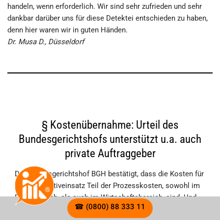
handeln, wenn er­forder­lich. Wir sind sehr zufrieden und sehr
dankbar darüber uns für diese Detektei entschieden zu haben,
denn hier waren wir in guten Händen.
Dr. Musa D., Düsseldorf
§ Kostenübernahme: Urteil des
Bundesgerichtshofs unterstützt u.a. auch
private Auftraggeber
Der Bundesgerichtshof BGH bestätigt, dass die Kosten für
einen Detektiveinsatz Teil der Prozesskosten, sowohl im
Privatbereich, als auch im Wirtschaftsbereich, sind. Und
☎ (0800) 88 333 11
die muss im Streitfall vor Gericht die unterlegene Partei