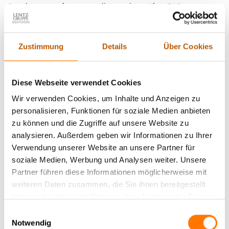
Stundensatz, je festangestellten und geprüften ZAD
Privatermittler, schon bereits ab 17,50 € netto | 20,38 € brutto
je Arbeitswert (15 min.) netto an. Unsere Detektive in
Wilhelmshaven sind:
Zustimmung
Details
Über Cookies
keine
Subunternehmer
Diese Webseite verwendet Cookies
keine Berufseinsteiger ohne Ausbildung
keine Ex-Polizeibeamte
Wir verwenden Cookies, um Inhalte und Anzeigen zu
keine Aushilfen
personalisieren, Funktionen für soziale Medien anbieten
keine ungelernten Detektive ohne anerkannte,
zu können und die Zugriffe auf unsere Website zu
qualifizierende Ausbildung
analysieren. Außerdem geben wir Informationen zu Ihrer
keine Detektive mit zweifelhaftem Leumund, privater
Verwendung unserer Website an unsere Partner für
Überschuldung, oder Vorstrafen
soziale Medien, Werbung und Analysen weiter. Unsere
Alles weitere zu den
Kosten unserer Detektei finden Sie hier
.
Partner führen diese Informationen möglicherweise mit
weiteren Daten zusammen, die Sie ihnen bereitgestellt
Wichtig dabei ist, dass sich nicht jeder Schritt im voraus
haben oder die sie im Rahmen Ihrer Nutzung der Dienste
kalkulieren lässt. Wer eine Detektei beauftragt, sollte daher
gesammelt haben.
Einwilligungsauswahl
unbedingt beachten, dass es bei jeder verdeckten Observation
Notwendig