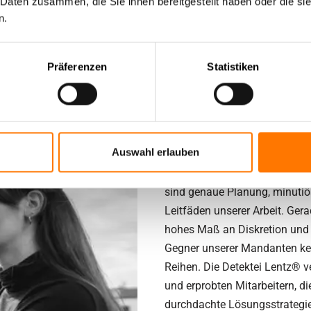
sburg + Umland
Wir sind zur Stelle, wenn Sie
 Daten zusammen, die Sie ihnen bereitgestellt haben oder die s
n.
Detektive KG finden die Lösung
seit 1995!
Sie wollen einen suspekten A
Präferenzen
Statistiken
Ihres Ehepartners auf den Prü
Nebentätigkeiten, Familien- u
unserer Detektei nehmen Ihre 
an ihrer Lösung.
Auswahl erlauben
Wir bündeln die Erfahrungen 
sind genaue Planung, minuti
Leitfäden unserer Arbeit. Ger
hohes Maß an Diskretion und V
Gegner unserer Mandanten kei
Reihen. Die Detektei Lentz® v
und erprobten Mitarbeitern, die
durchdachte Lösungsstrategie