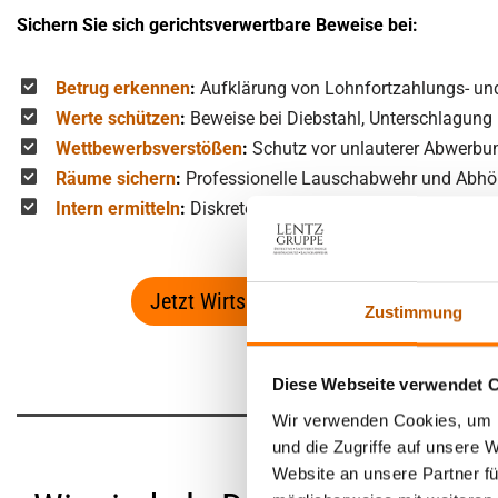
Sichern Sie sich gerichtsverwertbare Beweise bei:
Betrug erkennen
:
Aufklärung von Lohnfortzahlungs- un
Werte schützen
:
Beweise bei Diebstahl, Unterschlagun
Wettbewerbsverstößen
:
Schutz vor unlauterer Abwerbu
Räume sichern
:
Professionelle Lauschabwehr und Abhö
Intern ermitteln
:
Diskrete Einschleusungen zur Aufdeck
Jetzt Wirtschafts-Fall diskret per E-Mai
Zustimmung
Diese Webseite verwendet 
Wir verwenden Cookies, um I
und die Zugriffe auf unsere 
Website an unsere Partner fü