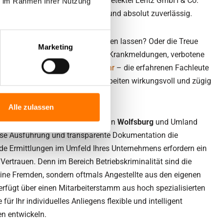
 uns brauchen: Die Detektive der Detektei Lentz GmbH & Co.
ie im Rahmen Ihrer Nutzung
 für Ihr Problem – fair, schnell und absolut zuverlässig.
ußendienst-Mitarbeiter überwachen lassen? Oder die Treue
Marketing
fstein stellen? Ob betrügerische Krankmeldungen, verbotene
nd Sorgerecht oder
Lauschabwehr
– die erfahrenen Fachleute
Sorgen und Zweifel ernst und arbeiten wirkungsvoll und zügig
Alle zulassen
aus fast 30 Jahren als
Detektei
. In
Wolfsburg
und Umland
öse Ausführung und transparente Dokumentation die
ade Ermittlungen im Umfeld Ihres Unternehmens erfordern ein
ertrauen. Denn im Bereich Betriebskriminalität sind die
ne Fremden, sondern oftmals Angestellte aus den eigenen
erfügt über einen Mitarbeiterstamm aus hoch spezialisierten
 für Ihr individuelles Anliegens flexible und intelligent
n entwickeln.