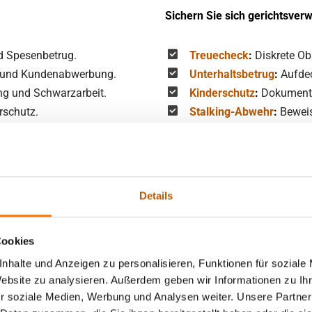
Sichern Sie sich gerichtsver
d Spesenbetrug.
Treuecheck
:
Diskrete O
g und Kundenabwerbung.
Unterhaltsbetrug
:
Aufdec
ng und Schwarzarbeit.
Kinderschutz
:
Dokumenta
rschutz.
Stalking-Abwehr
:
Beweis
ung von Missständen
Personensuche
:
Wir fin
l anfragen
Jetzt priv
Details
Cookies
nhalte und Anzeigen zu personalisieren, Funktionen für soziale
Website zu analysieren. Außerdem geben wir Informationen zu I
r soziale Medien, Werbung und Analysen weiter. Unsere Partner