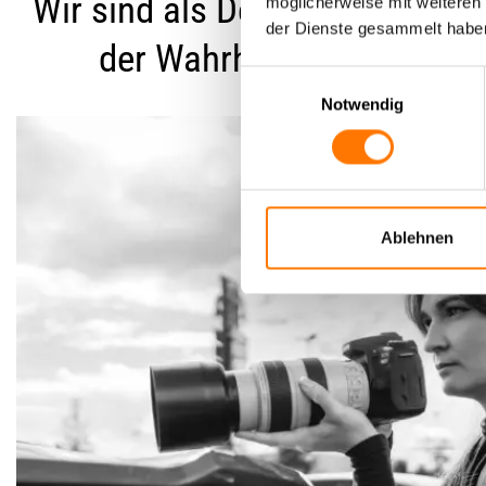
Wir sind als Detektei in Wolf
möglicherweise mit weiteren
der Dienste gesammelt habe
der Wahrheit verpflichtet 
Einwilligungsauswahl
Notwendig
Ablehnen