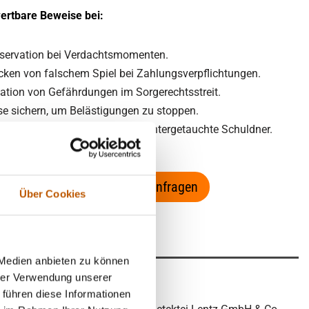
wertbare Beweise bei:
bservation bei Verdachtsmomenten.
ken von falschem Spiel bei Zahlungsverpflichtungen.
tion von Gefährdungen im Sorgerechtsstreit.
e sichern, um Belästigungen zu stoppen.
den vermisste Angehörige oder untergetauchte Schuldner.
aten Fall diskret per E-Mail anfragen
Über Cookies
 Medien anbieten zu können
hrer Verwendung unserer
 führen diese Informationen