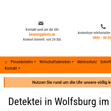
Zum
Inhalt
springen
Kontakt rund um die Uhr
kostenlose telefonische
beratung@lentz.de
0800 – 88 33
Antwort innnerh. von 24 Std.
⌂
Privatdetektiv
Wirtschaftsdetektei
Abhörschutz
Schrif
Kontakt
Kontakt rund um die Uhr
kostenlose telefonische
beratung@lentz.de
Typisches Verhalten nach Fremdgehen –
0800 – 88 33
Gerichtsurteile
Anzeichen 
Lohnfortza
Antwort innnerh. von 24 Std.
8 Anzeichen
Nutzen Sie rund um die Uhr unsere völlig 
GPS-Überwachung und Ortung
Detektei ve
Lohnfortzah
Gerichtsurteile
Detektei in Wolfsburg im 
GPS-Tracker finden
Unterhalts
Spesenbetr
GPS-Überwachung und Ortung
Abhöraktion | Lauschangriffe
Unterhaltsb
Diebstahl 
GPS-Tracker finden