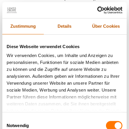
zusammengewürfelter Haufen von Nachunternehmern, die
keinesfalls die Qualifikation haben müssen, wie die Detektei,
die Sie eigentlich beauftragt haben.
Zustimmung
Details
Über Cookies
Hier gewinnt oftmals der billigste das Rennen. Die Qualität
bleibt dabei häufig auf der Strecke.
Diese Webseite verwendet Cookies
Wir verwenden Cookies, um Inhalte und Anzeigen zu
Aufgefallene Observationen, verlorene Zielpersonen usw. sind
personalisieren, Funktionen für soziale Medien anbieten
hier überdurchschnittlich häufig zu erwarten, da freie Detektive
zu können und die Zugriffe auf unsere Website zu
auch niemals so gut als Team aufeinander eingespielt sind,
analysieren. Außerdem geben wir Informationen zu Ihrer
dass Sie sich wirklich (fast) blind vertrauen können. Genau
Verwendung unserer Website an unsere Partner für
dies ist aber für eine sensibele Observation (Beobachtung),
soziale Medien, Werbung und Analysen weiter. Unsere
oder komplexe Ermittlung unbedingt notwendig.
Partner führen diese Informationen möglicherweise mit
weiteren Daten zusammen, die Sie ihnen bereitgestellt
Die Nachteile von Subunternehmern erläutern wir auf
unserer
haben oder die sie im Rahmen Ihrer Nutzung der Dienste
Themenseite
. Sprechen Sie uns Mo.-Fr., jeweils 09-17 Uhr
gesammelt haben.
Einwilligungsauswahl
durchgehend, oder 24/7 über unseren digitalen Berater Kai
Notwendig
völlig kostenfrei gern gebührenfrei unter (0800) 88 333 11 zu