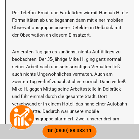
Per Telefon, Email und Fax klärten wir mit Hannah H. die
Formalitäten ab und begannen dann mit einer mobilen
Observationsgruppe unserer Detektei in Delbrück mit
der Observation an diesem Einsatzort.
Am ersten Tag gab es zunächst nichts Auffälliges zu
beobachten. Der 35-jährige Mike H. ging ganz normal
seiner Arbeit nach und sein sonstiges Verhalten ließ
auch nichts Ungewöhnliches vermuten. Auch am
zweiten Tag verlief zunächst alles normal. Dann verließ
Mike H. gegen Mittag seine Arbeitsstelle in Delbrück
und fuhr einmal durch die gesamte Stadt. Dort
verschwand er in einem Hotel, das nahe einer Autobahn
gelegen hatte. Dadurch war unsere mobile
Observationsgruppe alarmiert. Zwei unserer drei am
Einsatz beteiligten Detektive folgten, als Pärchen
☎ (0800) 88 333 11
getarnt, mit in die Lobby.