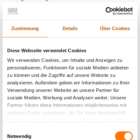
Die Nachteile von Subunternehmern erläutern wir auf
unserer
Themenseite
. Sprechen Sie uns Mo.-Fr., jeweils 09-17 Uhr
Zustimmung
Details
Über Cookies
durchgehend, oder 24/7 über unseren digitalen Berater Kai
völlig kostenfrei gern gebührenfrei unter (0800) 88 333 11 zu
diesem und allen anderen Themen an, rund um den Einsatz
Diese Webseite verwendet Cookies
unserer Detektei. Hilden betreuen wir zusätzlich gern auch per
Videoberatung
.
Wir verwenden Cookies, um Inhalte und Anzeigen zu
personalisieren, Funktionen für soziale Medien anbieten
zu können und die Zugriffe auf unsere Website zu
Erfahrung seit 1995 als Detektei. Hilden ist Einsatzgebiet!
analysieren. Außerdem geben wir Informationen zu Ihrer
Verwendung unserer Website an unsere Partner für
Haben Sie den Verdacht, dass Ihr Ex-Partner völlig zu Unrecht
soziale Medien, Werbung und Analysen weiter. Unsere
Unterhalt von Ihnen erhält, weil er für seinen Lebensunterhalt
Partner führen diese Informationen möglicherweise mit
schon längst selbst sorgen kann?
weiteren Daten zusammen, die Sie ihnen bereitgestellt
haben oder die sie im Rahmen Ihrer Nutzung der Dienste
Vermuten Sie, dass einer Ihrer Mitarbeiter seine Krankheit nur
gesammelt haben.
Einwilligungsauswahl
vortäuscht, also Lohnfortzahlungsbetrug begeht, oder für sich
Notwendig