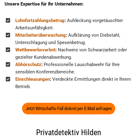
Unsere Expertise für Ihr Unternehmen:
Lohnfortzahlungsbetrug
:
Aufdeckung vorgetäuschter
Arbeitsunfähigkeit.
Mitarbeiterüberwachung
:
Aufklärung von Diebstahl,
Unterschlagung und Spesenbetrug.
Wettbewerbsverbot
:
Nachweis von Schwarzarbeit oder
gezielter Kundenabwerbung.
Abhörschutz
:
Professionelle Lauschabwehr für Ihre
sensiblen Konferenzbereiche.
Einschleusungen
:
Verdeckte Ermittlungen direkt in Ihrem
Betrieb.
Jetzt Wirtschafts-Fall diskret per E-Mail anfragen
Privatdetektiv Hilden