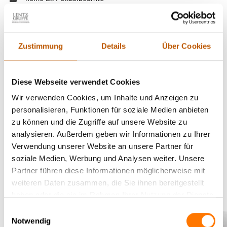
keine Aushilfen
keine ungelernten Detektive ohne anerkannte,
qualifizierende Ausbildung
Zustimmung
Details
Über Cookies
keine Detektive mit zweifelhaftem Leumund, privater
Überschuldung, oder Vorstrafen
Alles weitere zu den
Kosten unserer Detektei finden Sie hier
.
Diese Webseite verwendet Cookies
Wir verwenden Cookies, um Inhalte und Anzeigen zu
Wichtig dabei ist, dass sich nicht jeder Schritt im voraus
personalisieren, Funktionen für soziale Medien anbieten
kalkulieren lässt. Wer eine Detektei beauftragt, sollte daher
zu können und die Zugriffe auf unsere Website zu
unbedingt beachten, dass es bei jeder verdeckten Observation
analysieren. Außerdem geben wir Informationen zu Ihrer
bei einen kaum kalkulierbaren Teil der Kosten gibt, welcher
Verwendung unserer Website an unsere Partner für
stets durch das Verhalten eines Dritten – nämlich der
soziale Medien, Werbung und Analysen weiter. Unsere
Zielperson – bestimmt wird. Deren Verhalten ist jedoch
Partner führen diese Informationen möglicherweise mit
verlässlich nicht vorhersagbar.
weiteren Daten zusammen, die Sie ihnen bereitgestellt
haben oder die sie im Rahmen Ihrer Nutzung der Dienste
gesammelt haben.
Einwilligungsauswahl
Notwendig