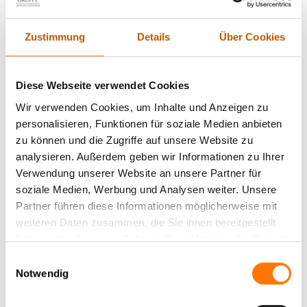
Über den Autor: Gernot Zehner
Zustimmung
Details
Über Cookies
Diese Webseite verwendet Cookies
Wir verwenden Cookies, um Inhalte und Anzeigen zu
personalisieren, Funktionen für soziale Medien anbieten
zu können und die Zugriffe auf unsere Website zu
analysieren. Außerdem geben wir Informationen zu Ihrer
Verwendung unserer Website an unsere Partner für
soziale Medien, Werbung und Analysen weiter. Unsere
Partner führen diese Informationen möglicherweise mit
Der 57jährige Gernot Zehner ist Dipl.-Ing.
weiteren Daten zusammen, die Sie ihnen bereitgestellt
Nachrichtentechnik, ausgebildeter
haben oder die sie im Rahmen Ihrer Nutzung der Dienste
Abhörschutztechniker, hat einen behördlichen
gesammelt haben.
Einwilligungsauswahl
Hintergrund und leitet unseren Technischen
Notwendig
Abschirmdienst bereits seit dem Jahr 2000
hauptberuflich und führt mit seinem Team