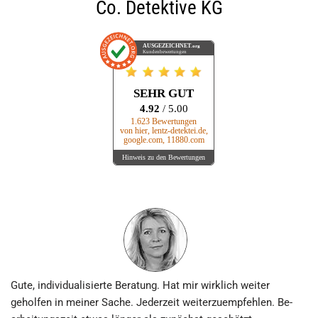
Co. Detektive KG
AUSGEZEICHNET
.org
Kundenbewertungen
SEHR GUT
4.92
/ 5.00
1.623 Bewertungen
von hier, lentz-detektei.de,
google.com, 11880.com
Hinweis zu den Bewertungen
Gute, individuali­sierte Beratung. Hat mir wirklich weiter
geholfen in meiner Sache. Jederzeit weiter­zu­empfehlen. Be­