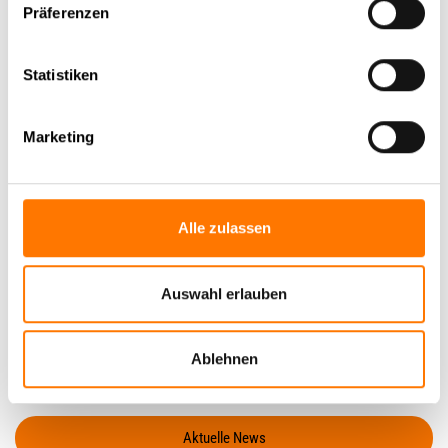
Präferenzen
Lauschabwehr- und Abhörschutzeinsätze in ganz Europa
durch.
Statistiken
In diesem Bereich ist Herr Zehner auch in der
Mandantenbetreuung in deutscher und italienischer
Marketing
Sprache im Einsatz. In seiner Freizeit ist der zweifache
Vater leidenschaftlicher Hobbyfunker und in seiner
Gemeinde politisch sehr aktiv.
Alle zulassen
Nehmen Sie
Kontakt
auf.
Auswahl erlauben
Zurück zur Newsübersicht
Ablehnen
Aktuelle News