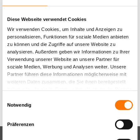
Schwarzarbeit boomt
Im ersten Halbjahr 2005 ist in Deutschland ein geschätzter
Diese Webseite verwendet Cookies
Schaden von rund 500 Millionen € durch Schwarzarbeit
Wir verwenden Cookies, um Inhalte und Anzeigen zu
entstanden – hauptsächlich im Bauhaupt- und
personalisieren, Funktionen für soziale Medien anbieten
Baunebengewerbe.
zu können und die Zugriffe auf unsere Website zu
analysieren. Außerdem geben wir Informationen zu Ihrer
Verwendung unserer Website an unsere Partner für
soziale Medien, Werbung und Analysen weiter. Unsere
Partner führen diese Informationen möglicherweise mit
weiteren Daten zusammen, die Sie ihnen bereitgestellt
Aktuelle News
haben oder die sie im Rahmen Ihrer Nutzung der Dienste
gesammelt haben.
Einwilligungsauswahl
News Archiv
Notwendig
Präferenzen
Anbieterkennzeichnung | Impressum
|
Rechtliche Hinweise |
Haftungsausschluss
|
Geschäftsbedingungen
|