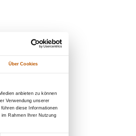
Geschäftsbedingungen
Mietnomaden
Widerrufsbelehrung (PDF)
Wettbewerbsbetrug
Lügendetektortest/Polygraphentest
Bewerberüberprüfung
Vor Einsatzbeginn unserer Detektei
Über Cookies
Geschäftsbedingungen
setz
Lügendetektortest/Polygraphentest
Detektei hat
zustehen. Im
 Medien anbieten zu können
Kunden haben
hrer Verwendung unserer
 führen diese Informationen
ie im Rahmen Ihrer Nutzung