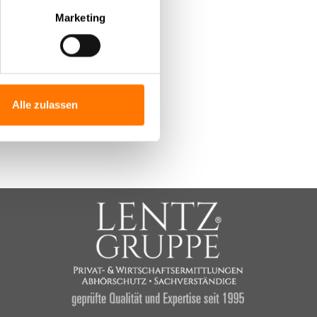
Marketing
gsbetrug im
sse‘ i.S.d.
Alle zulassen