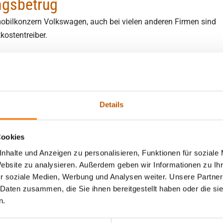
ngsbetrug
| Aufent­halts­be­stim­mungs­
eit
Nachbarschaft
OSINT Recherchen
obilkonzern Volkswagen, auch bei vielen anderen Firmen sind
es­wohl­ge­fähr­dung
kostentreiber.
äftigung
Bonitätsermittlung
Compliance
ührung | Kindesentzug
ubt bei
Drohbriefe
Illegale Müllentsorgung
che | vermisste Personen
rbeobachtung
Verstoß gegen UWG
Details
Lieferkettengesetz /
re Detektei im Jahr 2024
Lieferkettensorgfaltspflichtge
tswelt sind Zuverlässigkeit und Sicherheit unerlässlich. Unsere 
Cookies
en und Gewerbetreibenden in herausfordernden Situationen bei
nhalte und Anzeigen zu personalisieren, Funktionen für soziale
te Entwicklung verzeichnen: Die Mandatszahlen gewerblicher 
Website zu analysieren. Außerdem geben wir Informationen zu I
chen nun über 80% unserer Gesamtmandate aus.
r soziale Medien, Werbung und Analysen weiter. Unsere Partner
 Daten zusammen, die Sie ihnen bereitgestellt haben oder die s
n.