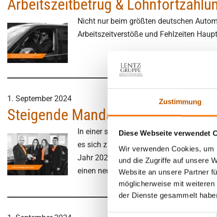
Arbeitszeitbetrug & Lohnfortzahlu
Sorge­recht 
Due-Diligence
Nebentätigk
Nicht nur beim größten deutschen Autom
Partnerprobleme
recht | Kind
Arbeitszeitverstöße und Fehlzeiten Haupt
Verleumdung | üble Nachrede
Nebenbesch
Widerrechtlicher Unterhalt
Kindesrückf
Was ist erla
Bewerberanalysen | Headhunting
Personensu
Untreue, Ehebruch
Mitarbeite
finden
Versicherungsbetrug
1. September 2024
Zustimmung
Einschleusungen | verdeckte
Steigende Mandatszahlen für unse
Ermittlungen
In einer sich ständig wandelnden Geschäf
Diese Webseite verwendet 
es sich zur Aufgabe gemacht, Unternehm
Wir verwenden Cookies, um I
Jahr 2024 dürfen wir eine bemerkenswer
und die Zugriffe auf unsere 
einen neuen Höhepunkt erreicht und ma
Website an unsere Partner fü
möglicherweise mit weiteren
der Dienste gesammelt habe