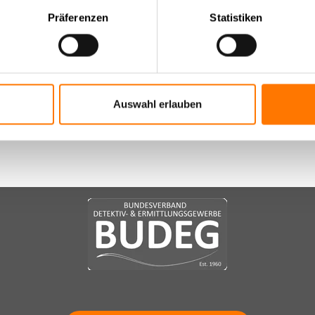
itsfall
Präferenzen
Statistiken
eiteten Auftragsmandate in unserer Detektei bei ‚Lohnfortzahlun
icher Tateinheit mit dem ‚Gebrauch unrichtiger Gesundheitszeugni
Auswahl erlauben