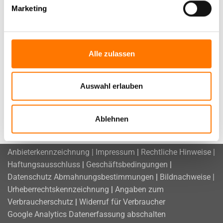
Personen ausgenutzt
Marketing
Alle zulassen
Aktuelle News
Auswahl erlauben
News Archiv
Ablehnen
Anbieterkennzeichnung | Impressum
|
Rechtliche Hinweise |
Haftungsausschluss
|
Geschäftsbedingungen
|
Datenschutz
Abmahnungsbestimmungen
|
Bildnachweise |
Urheberrechtskennzeichnung
|
Angaben zum
Verbraucherschutz
|
Widerruf für Verbraucher
Google Analytics Datenerfassung abschalten