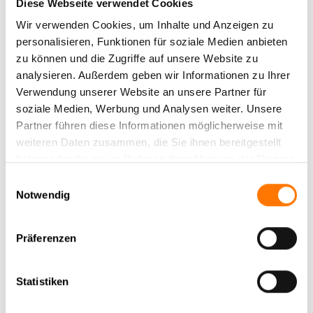
Diese Webseite verwendet Cookies
Wirtschaftsspionage bedroht
Wir verwenden Cookies, um Inhalte und Anzeigen zu
Innovationsstandorte in
personalisieren, Funktionen für soziale Medien anbieten
zu können und die Zugriffe auf unsere Website zu
Deutschland
analysieren. Außerdem geben wir Informationen zu Ihrer
Verwendung unserer Website an unsere Partner für
soziale Medien, Werbung und Analysen weiter. Unsere
Partner führen diese Informationen möglicherweise mit
weiteren Daten zusammen, die Sie ihnen bereitgestellt
haben oder die sie im Rahmen Ihrer Nutzung der Dienste
gesammelt haben.
Einwilligungsauswahl
Spionageabwehr ist prinzipiell eine hoheitliche Aufgabe,
Notwendig
sprich: Der Verfassungsschutz ist in der Pflicht. Dieser handelt
auch und kümmert sich zudem um die Aufklärung.
Ausländische Nachrichtendienste suchen Informationen aus
Präferenzen
politischen, militärischen, wissenschaftlichen und
wirtschaftlichen Bereichen. Sie schleusen sich in
Statistiken
Unternehmen ein, suchen Kontakt in sozialen Medien und
haben schon so manches Mal das Vertrauen redseliger