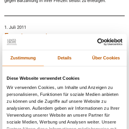
gegen Barzahlung in ihrer Freizeit selbst zu erledigen.
1. Juli 2011
Fenstermonteur
Der Geschäftsführer einer Glaserei und Fensterbaufirma mit
rund 20 Mitarbeitern kontaktierte unsere Detektei München
Zustimmung
Details
Über Cookies
telefonisch. Nach eingehender Beratung durch einen unserer
versierten Mandantenbetreuer unserer Detektei München
wurde schließlich der Auftrag erteilt.
Diese Webseite verwendet Cookies
Wir verwenden Cookies, um Inhalte und Anzeigen zu
personalisieren, Funktionen für soziale Medien anbieten
1. Juli 2011
zu können und die Zugriffe auf unsere Website zu
Autoverkäufer betreibt
analysieren. Außerdem geben wir Informationen zu Ihrer
Verwendung unserer Website an unsere Partner für
schwunghaften PKW An-/ Verkauf
soziale Medien, Werbung und Analysen weiter. Unsere
Partner führen diese Informationen möglicherweise mit