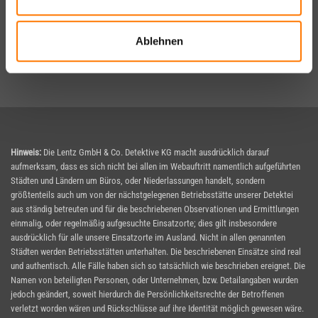
Urheberrechtskennzeichnung
|
Angaben zum
Verbraucherschutz
|
Widerruf für Verbraucher
Ablehnen
Google Analytics Datenerfassung abschalten
© 2026 Lentz GmbH & Co. Detektive KG
Hinweis:
Die Lentz GmbH & Co. Detektive KG macht ausdrücklich darauf
aufmerksam, dass es sich nicht bei allen im Webauftritt namentlich aufgeführten
Städten und Ländern um Büros, oder Niederlassungen handelt, sondern
größtenteils auch um von der nächstgelegenen Betriebsstätte unserer Detektei
aus ständig betreuten und für die beschriebenen Observationen und Ermittlungen
einmalig, oder regelmäßig aufgesuchte Einsatzorte; dies gilt insbesondere
ausdrücklich für alle unsere Einsatzorte im Ausland. Nicht in allen genannten
Städten werden Betriebsstätten unterhalten. Die beschriebenen Einsätze sind real
und authentisch. Alle Fälle haben sich so tatsächlich wie beschrieben ereignet. Die
Namen von beteiligten Personen, oder Unternehmen, bzw. Detailangaben wurden
jedoch geändert, soweit hierdurch die Persönlichkeitsrechte der Betroffenen
verletzt worden wären und Rückschlüsse auf ihre Identität möglich gewesen wäre.