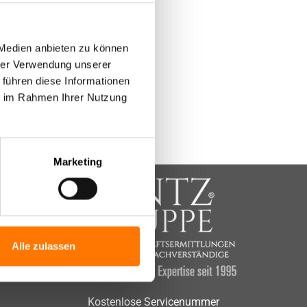
 Chefs“
Geschäftsbedingungen
Mietnomaden
ie sich
 Medien anbieten zu können
Widerrufsbelehrung (PDF)
Wettbewerbsbetrug
hrer Verwendung unserer
 führen diese Informationen
Lügendetektortest/Polygraphentest
Bewerberüberprüfung
ie im Rahmen Ihrer Nutzung
Vor Einsatzbeginn unserer Detektei
Geschäftsbedingungen
setz
Marketing
Lügendetektortest/Polygraphentest
Alle zulassen
Kostenlose Servicenummer