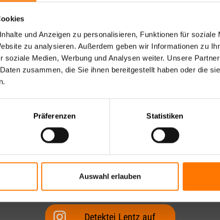
emerken Betrug früher als schlechte
| Aufent­halts­be­stim­mungs­
eit
Nachbarschaft
OSINT Recherchen
Cookies
 Jahren Betrugsfälle in Firmen auf. Im Interview gibt er Tipps, w
es­wohl­ge­fähr­dung
 und wie man Betrüger überführt.
nhalte und Anzeigen zu personalisieren, Funktionen für soziale
äftigung
Bonitätsermittlung
Compliance
ührung | Kindesentzug
Website zu analysieren. Außerdem geben wir Informationen zu I
r soziale Medien, Werbung und Analysen weiter. Unsere Partner
ubt bei
Drohbriefe
Illegale Müllentsorgung
che | vermisste Personen
rbeobachtung
 Daten zusammen, die Sie ihnen bereitgestellt haben oder die s
n.
Verstoß gegen UWG
Lieferkettengesetz /
Lieferkettensorgfaltspflichtge
Präferenzen
Statistiken
Auswahl erlauben
Detektei Lentz auf