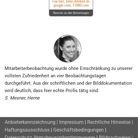
von hier, lentz-detektei.de,
google.com, 11880.com
Hinweis zu den Bewertungen
Mitarbeiter­beobachtung wurde ohne Ein­schränkung zu unserer
vollsten Zu­frieden­heit an vier Be­obachtungs­tagen
durchgeführt. Aus der schriftlichen und der Bild­doku­men­tation
wird deutlich, dass hier echte Profis tätig sind.
S. Mesner, Herne
Anbieterkennzeichnung | Impressum
|
Rechtliche Hinweise |
Haftungsausschluss
|
Geschäftsbedingungen
|
Datenschutz
Abmahnungsbestimmungen
|
Bildnachweise |