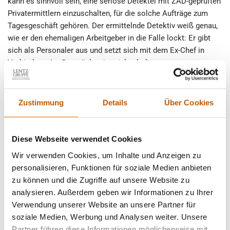
kann es sinnvoll sein, eine seriöse Detektei mit ZAD-geprüften
Privatermittlern einzuschalten, für die solche Aufträge zum
Tagesgeschäft gehören. Der ermittelnde Detektiv weiß genau,
wie er den ehemaligen Arbeitgeber in die Falle lockt: Er gibt
sich als Personaler aus und setzt sich mit dem Ex-Chef in
Verbindung. Im Gespräch zeigt sich, ob dieser
gesetzeskonform handelt oder ob er sich negativ über den
ehemaligen Mitarbeiter äußert.
Zustimmung
Details
Über Cookies
Welche Auskünfte sind erlaubt?
Auch nach Beendigung eines Arbeitsverhältnisses muss sich
Diese Webseite verwendet Cookies
der Arbeitgeber bei Auskünften an die Regelungen des
Wir verwenden Cookies, um Inhalte und Anzeigen zu
Bundesdatenschutzgesetzes halten und das
personalisieren, Funktionen für soziale Medien anbieten
Persönlichkeitsrecht des ehemaligen Mitarbeiters
zu können und die Zugriffe auf unsere Website zu
berücksichtigen. Dabei gilt auch: Ohne die Zustimmung des
analysieren. Außerdem geben wir Informationen zu Ihrer
Arbeitnehmers ist der Arbeitgeber grundsätzlich nicht
Verwendung unserer Website an unsere Partner für
berechtigt, Dritten Auskünfte über den ehemaligen Mitarbeiter
soziale Medien, Werbung und Analysen weiter. Unsere
zu erteilen. Das Problem: Gibt der Bewerber seine Zustimmung
Partner führen diese Informationen möglicherweise mit