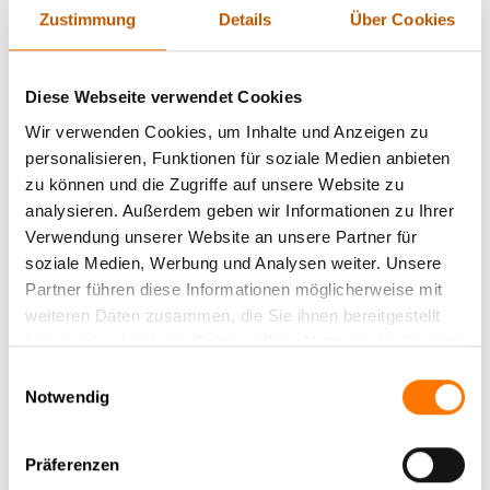
spezialisiert auf Ermittlungen und Internetrecherchen.
Zustimmung
Details
Über Cookies
In seiner Freizeit ist der zweifache Vater viel und gern
mit dem Motorrad unterwegs und Inhaber einer PPL(A)-
Diese Webseite verwendet Cookies
Privatpilotenlizenz.
Wir verwenden Cookies, um Inhalte und Anzeigen zu
personalisieren, Funktionen für soziale Medien anbieten
Nehmen Sie
Kontakt
auf.
zu können und die Zugriffe auf unsere Website zu
analysieren. Außerdem geben wir Informationen zu Ihrer
Verwendung unserer Website an unsere Partner für
soziale Medien, Werbung und Analysen weiter. Unsere
Partner führen diese Informationen möglicherweise mit
Zurück zur Newsübersicht
weiteren Daten zusammen, die Sie ihnen bereitgestellt
haben oder die sie im Rahmen Ihrer Nutzung der Dienste
gesammelt haben.
Einwilligungsauswahl
Aktuelle News
Notwendig
News Archiv
Präferenzen