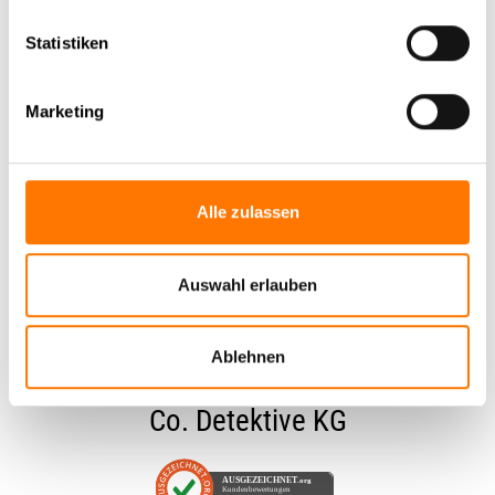
Statistiken
Marketing
Alle zulassen
Das sagen unsere unsere
Mandanten
Auswahl erlauben
Ablehnen
Kundenbewertungen für
Lentz GmbH &
Co. Detektive KG
AUSGEZEICHNET
.org
Kundenbewertungen