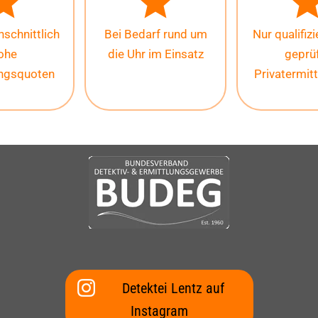
schnittlich
Bei Bedarf rund um
Nur qualifiz
ohe
die Uhr im Einsatz
geprü
ungsquoten
Privatermitt
Detektei Lentz auf
Instagram