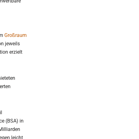
erwertbare
Geschäftsbedingungen
Mietnomaden
Widerrufsbelehrung (PDF)
Wettbewerbsbetrug
im
Großraum
Lügendetektortest/Polygraphentest
Bewerberüberprüfung
n jeweils
ion erzielt
Vor Einsatzbeginn unserer Detektei
Geschäftsbedingungen
setz
ieteten
Lügendetektortest/Polygraphentest
erten
il
ce (BSA) in
illiarden
egen leicht