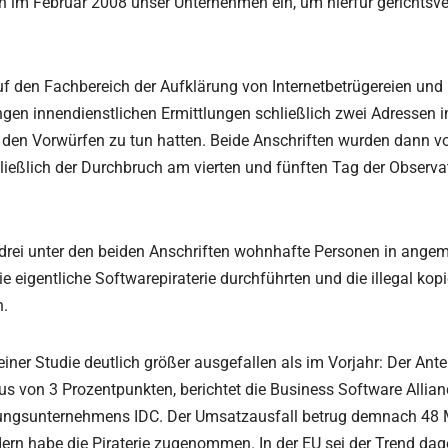
h im Februar 2008 unser Unternehmen ein, um hierfür gerichtsv
| Aufent­halts­be­stim­mungs­
eit
Nachbarschaft
OSINT Recherchen
es­wohl­ge­fähr­dung
äftigung
Bonitätsermittlung
Compliance
uf den Fachbereich der Aufklärung von Internetbetrügereien und
ührung | Kindesentzug
langen innendienstlichen Ermittlungen schließlich zwei Adressen 
ubt bei
Drohbriefe
Illegale Müllentsorgung
che | vermisste Personen
rbeobachtung
t den Vorwürfen zu tun hatten. Beide Anschriften wurden dann vo
hließlich der Durchbruch am vierten und fünften Tag der Observat
Verstoß gegen UWG
Lieferkettengesetz /
Lieferkettensorgfaltspflichtge
s drei unter den beiden Anschriften wohnhafte Personen in angem
igentliche Softwarepiraterie durchführten und die illegal kopi
n.
einer Studie deutlich größer ausgefallen als im Vorjahr: Der Ante
us von 3 Prozentpunkten, berichtet die Business Software Allian
ngsunternehmens IDC. Der Umsatzausfall betrug demnach 48 M
dern habe die Piraterie zugenommen. In der EU sei der Trend dag