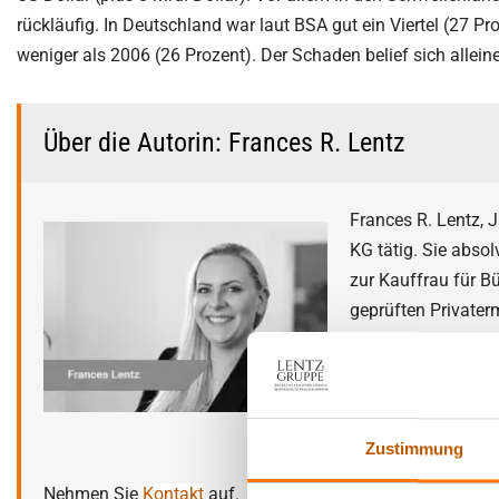
rückläufig. In Deutschland war laut BSA gut ein Viertel (27 
weniger als 2006 (26 Prozent). Der Schaden belief sich allei
Über die Autorin: Frances R. Lentz
Frances R. Lentz, 
KG tätig. Sie abso
zur Kauffrau für 
geprüften Privaterm
im In- und Ausland
In ihrer Freizeit k
Motorrad und liebt
Zustimmung
Nehmen Sie
Kontakt
auf.