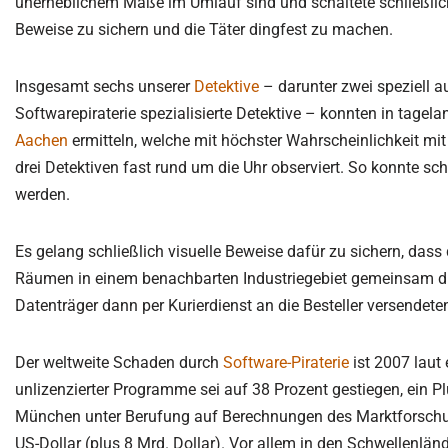
unerheblichem Maße im Umlauf sind und schaltete schließlic
Beweise zu sichern und die Täter dingfest zu machen.
Sorge­recht 
Due-Diligence
Nebentätigk
Partnerprobleme
recht | Kind
Verleumdung | üble Nachrede
Nebenbesch
Insgesamt sechs unserer
Detektive
– darunter zwei speziell a
Widerrechtlicher Unterhalt
Kindesrückf
Softwarepiraterie spezialisierte Detektive – konnten in tage
Was ist erla
Bewerberanalysen | Headhunting
Personensu
Untreue, Ehebruch
Mitarbeite
Aachen
ermitteln, welche mit höchster Wahrscheinlichkeit mi
finden
drei Detektiven fast rund um die Uhr observiert. So konnte sc
Versicherungsbetrug
werden.
Einschleusungen | verdeckte
Ermittlungen
Es gelang schließlich visuelle Beweise dafür zu sichern, das
Räumen in einem benachbarten Industriegebiet gemeinsam die e
Datenträger dann per Kurierdienst an die Besteller versendete
Der weltweite Schaden durch
Software-Piraterie
ist 2007 laut 
unlizenzierter Programme sei auf 38 Prozent gestiegen, ein Pl
München unter Berufung auf Berechnungen des Marktforschu
US-Dollar (plus 8 Mrd. Dollar). Vor allem in den Schwellenlän