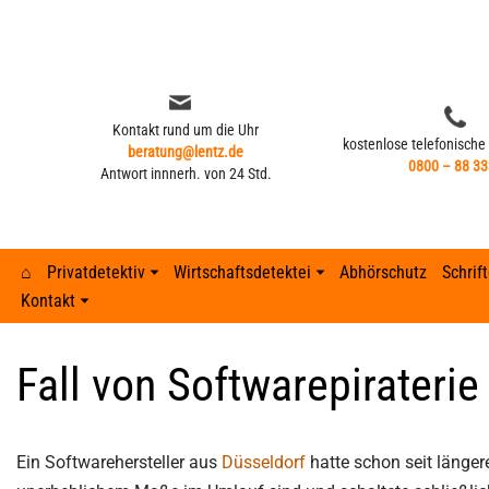
Zum
Inhalt
springen
Kontakt rund um die Uhr
kostenlose telefonische
beratung@lentz.de
0800 – 88 33
Antwort innnerh. von 24 Std.
⌂
Privatdetektiv
Wirtschaftsdetektei
Abhörschutz
Schrif
Kontakt
Kontakt rund um die Uhr
kostenlose telefonische
beratung@lentz.de
Typisches Verhalten nach Fremdgehen –
0800 – 88 33
Gerichtsurteile
Anzeichen 
Lohnfortza
Antwort innnerh. von 24 Std.
8 Anzeichen
Fall von Softwarepiraterie
GPS-Überwachung und Ortung
Detektei ve
Lohnfortzah
Gerichtsurteile
GPS-Tracker finden
Unterhalts
Spesenbetr
GPS-Überwachung und Ortung
Ein Softwarehersteller aus
Düsseldorf
hatte schon seit länger
Abhöraktion | Lauschangriffe
Unterhaltsb
Diebstahl 
GPS-Tracker finden