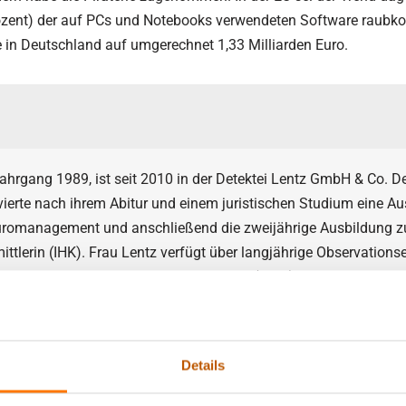
Prozent) der auf PCs und Notebooks verwendeten Software raubko
ne in Deutschland auf umgerechnet 1,33 Milliarden Euro.
Jahrgang 1989, ist seit 2010 in der Detektei Lentz GmbH & Co. De
lvierte nach ihrem Abitur und einem juristischen Studium eine A
Büromanagement und anschließend die zweijährige Ausbildung 
ittlerin (IHK). Frau Lentz verfügt über langjährige Observations
 und ist zudem ausgebildete Mediatorin (Univ.).
ocht und backt die Mutter eines Sohnes leidenschaftlich gerne, fäh
 Wellness und lange Spaziergänge mit ihrem Hund.
Details