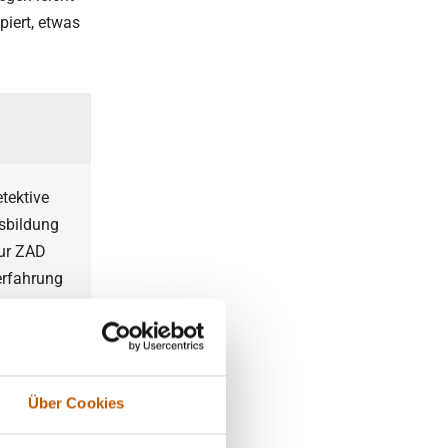
piert, etwas
tektive
usbildung
zur ZAD
erfahrung
rt
Über Cookies