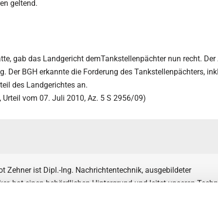
en geltend.
e, gab das Landgericht demTankstellenpächter nun recht. Der 
g. Der BGH erkannte die Forderung des Tankstellenpächters, inkl
teil des Landgerichtes an.
 Urteil vom 07. Juli 2010, Az. 5 S 2956/09)
t Zehner ist Dipl.-Ing. Nachrichtentechnik, ausgebildeter
er, hat einen behördlichen Hintergrund und leitet unseren Tech
eits seit dem Jahr 2000 hauptberuflich und führt mit seinem T
 Abhörschutzeinsätze in ganz Europa durch.