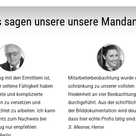
 sagen unsere unsere Manda
 mit den Ermittlern ist,
Mitarbeiter­beobachtung wurde 
r seltene Fähigkeit haben
schränkung zu unserer vollsten
ckte und komplizierte
frieden­heit an vier Be­obachtun
n zu versetzen und
durchgeführt. Aus der schriftli
chtet zu arbeiten. Ich kann
der Bild­doku­men­tation wird deu
entz zum Nachweis bei
dass hier echte Profis tätig sind
rug nur empfehlen.
S. Mesner, Herne
Berlin