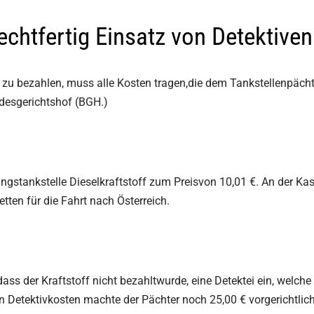
| Aufent­halts­be­stim­mungs­
eit
Nachbarschaft
OSINT Recherchen
chtfertig Einsatz von Detektiven
es­wohl­ge­fähr­dung
äftigung
Bonitätsermittlung
Compliance
ührung | Kindesentzug
 zu bezahlen, muss alle Kosten tragen,die dem Tankstellenpächt
ubt bei
Drohbriefe
Illegale Müllentsorgung
che | vermisste Personen
rbeobachtung
undesgerichtshof (BGH.)
Verstoß gegen UWG
Lieferkettengesetz /
Lieferkettensorgfaltspflichtge
ngstankstelle Dieselkraftstoff zum Preisvon 10,01 €. An der Ka
ten für die Fahrt nach Österreich.
ass der Kraftstoff nicht bezahltwurde, eine Detektei ein, welche
en Detektivkosten machte der Pächter noch 25,00 € vorgerichtlic