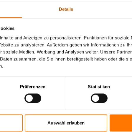
Details
ist Herr Zehner auch in der Mandantenbetreuung in deutscher u
he im Einsatz. In seiner Freizeit ist der zweifache Vater leidensch
 seiner Gemeinde politisch sehr aktiv.
Cookies
nhalte und Anzeigen zu personalisieren, Funktionen für soziale
Website zu analysieren. Außerdem geben wir Informationen zu I
r soziale Medien, Werbung und Analysen weiter. Unsere Partner
 Daten zusammen, die Sie ihnen bereitgestellt haben oder die s
n.
Präferenzen
Statistiken
Auswahl erlauben