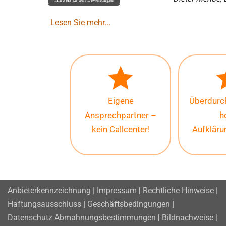
Lesen Sie mehr...
Eigene
Überdurch
Ansprechpartner –
h
kein Callcenter!
Aufklär
Anbieterkennzeichnung | Impressum
|
Rechtliche Hinweise |
Haftungsausschluss
|
Geschäftsbedingungen
|
Datenschutz
Abmahnungsbestimmungen
|
Bildnachweise |