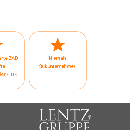
ierte ZAD
Niemals
fte
Subunternehmer!
ler - IHK