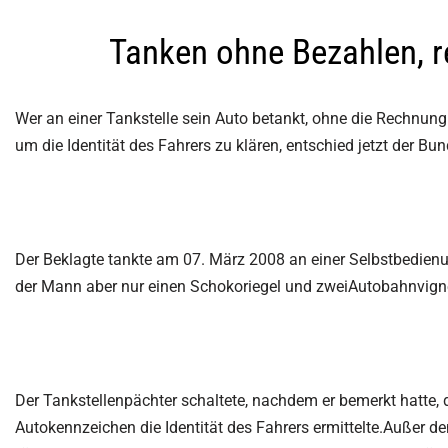
Sorge­recht 
Due-Diligence
Nebentätigk
Tanken ohne Bezahlen, re
Partnerprobleme
recht | Kind
Verleumdung | üble Nachrede
Nebenbesch
Widerrechtlicher Unterhalt
Kindesrückf
Wer an einer Tankstelle sein Auto betankt, ohne die Rechnung
Was ist erla
Bewerberanalysen | Headhunting
Personensu
Untreue, Ehebruch
Mitarbeite
um die Identität des Fahrers zu klären, entschied jetzt der B
finden
Versicherungsbetrug
Einschleusungen | verdeckte
Ermittlungen
Der Beklagte tankte am 07. März 2008 an einer Selbstbedienu
der Mann aber nur einen Schokoriegel und zweiAutobahnvignet
Der Tankstellenpächter schaltete, nachdem er bemerkt hatte, d
Autokennzeichen die Identität des Fahrers ermittelte.Außer d