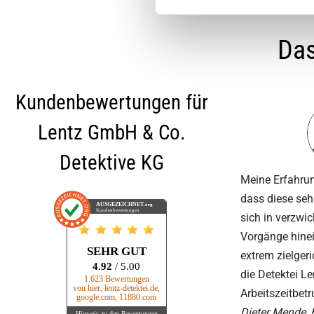
Das
Kundenbewertungen für
Lentz GmbH & Co.
Detektive KG
Meine Erfahrung
dass diese seh
AUSGEZEICHNET
.org
Kundenbewertungen
sich in verzwi
Vorgänge hinei
SEHR GUT
extrem zielgeri
4.92
/ 5.00
die Detektei L
1.623 Bewertungen
von hier, lentz-detektei.de,
Arbeitszeitbet
google.com, 11880.com
Dieter Mende, 
Hinweis zu den Bewertungen