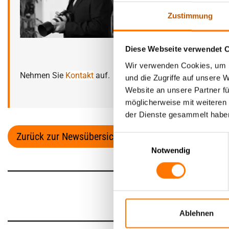
Zustimmung
In diesem Bereich 
italienischer Sprac
Hobbyfunker und in
Diese Webseite verwendet 
Wir verwenden Cookies, um I
Nehmen Sie
Kontakt
auf.
und die Zugriffe auf unsere 
Website an unsere Partner fü
möglicherweise mit weiteren
der Dienste gesammelt habe
Zurück zur Newsübersicht
Einwilligungsauswahl
Notwendig
Ablehnen