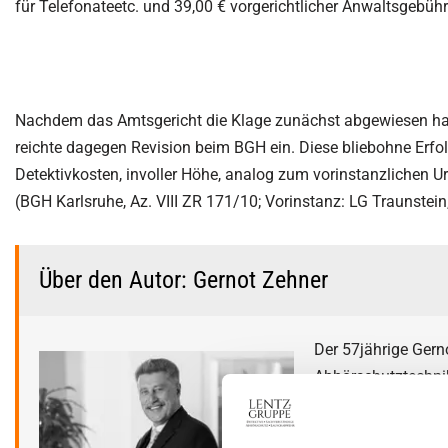
für Telefonateetc. und 39,00 € vorgerichtlicher Anwaltsgebühr
Nachdem das Amtsgericht die Klage zunächst abgewiesen hatt
reichte dagegen Revision beim BGH ein. Diese bliebohne Erfol
Detektivkosten, involler Höhe, analog zum vorinstanzlichen Ur
(BGH Karlsruhe, Az. VIII ZR 171/10; Vorinstanz: LG Traunstein,
Über den Autor: Gernot Zehner
Der 57jährige Gerno
Abhörschutztechnik
Abschirmdienst ber
Lauschabwehr- und