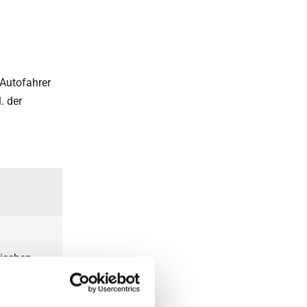
Autofahrer
. der
nischen
eam