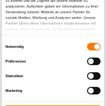
zu können und die Zugriffe auf unsere Website zu
fünf Jahren bei uns im Team und ZAD geprüfter
analysieren. Außerdem geben wir Informationen zu Ihrer
Privatermittler – IHK und sowohl im taktischen
Verwendung unserer Website an unsere Partner für
Ermittlungs- und Observationsdienst weltweit im
soziale Medien, Werbung und Analysen weiter. Unsere
Einsatz, als auch teils in der Mandantenbetreuung. Herr
Partner führen diese Informationen möglicherweise mit
Davis spricht muttersprachlich deutsch und
weiteren Daten zusammen, die Sie ihnen bereitgestellt
amerikanisches Englisch, hat lange Jahre im Ausland
haben oder die sie im Rahmen Ihrer Nutzung der Dienste
gelebt und gearbeitet und verbringt seine Freizeit gern
gesammelt haben.
Einwilligungsauswahl
im Freundeskreis und ist leidenschaftlicher Sportler.
Notwendig
Nehmen Sie
Kontakt
auf.
Präferenzen
Statistiken
Zurück zur Newsübersicht
Marketing
Aktuelle News