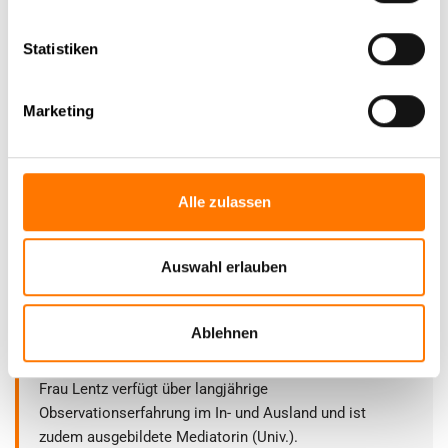
Statistiken
Marketing
Alle zulassen
Frances R. Lentz, Jahrgang 1989, ist seit 2010 in der
Auswahl erlauben
Detektei Lentz GmbH & Co. Detektive KG tätig. Sie
absolvierte nach ihrem Abitur und einem juristischen
Studium eine Ausbildung zur Kauffrau für
Ablehnen
Büromanagement und anschließend die zweijährige
Ausbildung zur ZAD geprüften Privatermittlerin (IHK).
Frau Lentz verfügt über langjährige
Observationserfahrung im In- und Ausland und ist
zudem ausgebildete Mediatorin (Univ.).