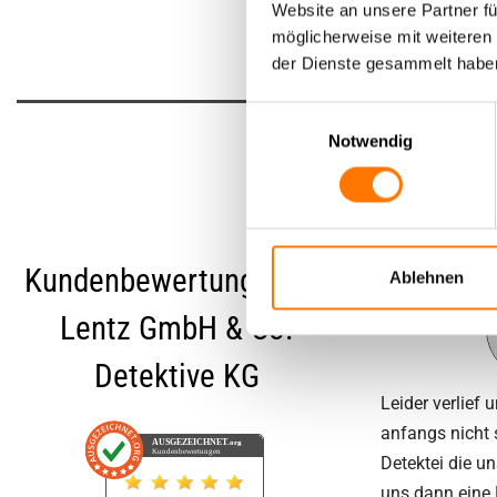
Website an unsere Partner fü
möglicherweise mit weiteren
der Dienste gesammelt habe
Einwilligungsauswahl
Notwendig
Das
Kundenbewertungen für
Ablehnen
Lentz GmbH & Co.
Detektive KG
Leider verlief 
anfangs nicht s
AUSGEZEICHNET
.org
Kundenbewertungen
Detektei die un
uns dann eine 