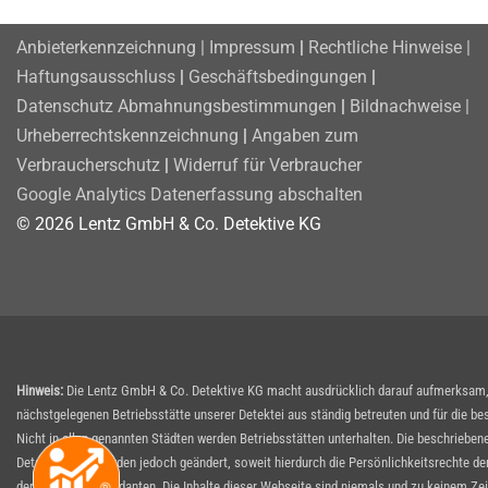
Anbieterkennzeichnung | Impressum
|
Rechtliche Hinweise |
Haftungsausschluss
|
Geschäftsbedingungen
|
Datenschutz
Abmahnungsbestimmungen
|
Bildnachweise |
Urheberrechtskennzeichnung
|
Angaben zum
Verbraucherschutz
|
Widerruf für Verbraucher
Google Analytics Datenerfassung abschalten
© 2026 Lentz GmbH & Co. Detektive KG
Hinweis:
Die Lentz GmbH & Co. Detektive KG macht ausdrücklich darauf aufmerksam, d
nächstgelegenen Betriebsstätte unserer Detektei aus ständig betreuten und für die be
Nicht in allen genannten Städten werden Betriebsstätten unterhalten. Die beschrieben
Detailangaben wurden jedoch geändert, soweit hierdurch die Persönlichkeitsrechte der
der jeweiligen Mandanten. Die Inhalte dieser Webseite sind niemals und zu keinem Ze