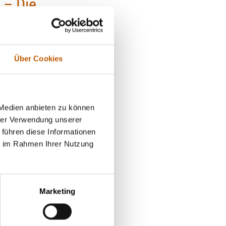
 – Die
Geschäftsbedingungen
Mietnomaden
Widerrufsbelehrung (PDF)
Wettbewerbsbetrug
l ist es,
hnstrukturen
Über Cookies
Lügendetektortest/Polygraphentest
Bewerberüberprüfung
n zu
Vor Einsatzbeginn unserer Detektei
 Medien anbieten zu können
Geschäftsbedingungen
setz
hrer Verwendung unserer
Lügendetektortest/Polygraphentest
 führen diese Informationen
ie im Rahmen Ihrer Nutzung
klich?
te Orte –
Marketing