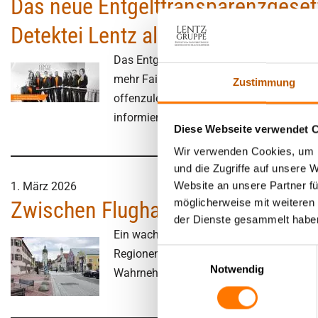
Das neue Entgelttransparenzgeset
Sorge­recht 
Due-Diligence
Nebentätigk
Detektei Lentz als Vorreiter
Partnerprobleme
recht | Kind
Verleumdung | üble Nachrede
Nebenbesch
Das Entgelttransparenzgesetz 2026 bring
Widerrechtlicher Unterhalt
Kindesrückf
mehr Fairness und Gleichstellung bei de
Zustimmung
Was ist erla
Bewerberanalysen | Headhunting
Personensu
Untreue, Ehebruch
offenzulegen, regelmäßig Entgeltberichte
Mitarbeite
finden
informieren.
Versicherungsbetrug
Diese Webseite verwendet 
Einschleusungen | verdeckte
Wir verwenden Cookies, um I
Ermittlungen
und die Zugriffe auf unsere 
Website an unsere Partner fü
1. März 2026
möglicherweise mit weiteren
Zwischen Flughafen und Volksfest: 
der Dienste gesammelt habe
Ein wachsender Landkreis, gute Verkehrs
Einwilligungsauswahl
Regionen wie der Raum Erding stehen ex
Notwendig
Wahrnehmung von Sicherheit bewegt sich