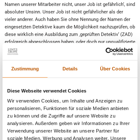
Namen unserer Mitarbeiter nicht, unser Job ist gefährlich‘, sind
absoluter Unsinn. Unser Job ist nicht gefährlicher als der
vieler anderer. Auch haben Sie ohne Nennung der Namen der
eingesetzten Detektive kaum die Möglichkeit nachzuprüfen, ob
diese wirklich eine Ausbildung zum ‚geprüften Detektiv‘ (ZAD)
erfolgreich abgeschlossen haben, oder doch nur unqualifizierte
und nur oberflächlich eingearbeitete Mitarbeiter /
Subunternehmer ohne oder mit mangelnder Fachkenntnis sind.
Zustimmung
Details
Über Cookies
Die Detektei wirbt damit ‚bewaffnet‘ zu sein?
(Wozu? Wir sollen die Zielperson überwachen und nicht
überfallen. Detektive arbeiten im Hintergrund, d.h. die
Diese Webseite verwendet Cookies
Zielperson wird unsere Anwesenheit nicht bemerken. Warum
Wir verwenden Cookies, um Inhalte und Anzeigen zu
sollte unser Job also gefährlich sein, oder eine Bewaffnung
personalisieren, Funktionen für soziale Medien anbieten
erfordern – ausgenommen zur Stärkung des in diesen Fällen
zu können und die Zugriffe auf unsere Website zu
meist nicht vorhandenen Selbstwertgefühls?!?)
analysieren. Außerdem geben wir Informationen zu Ihrer
Verwendung unserer Website an unsere Partner für
Verfügt die Detektei über Mitarbeiter mit dem
soziale Medien, Werbung und Analysen weiter. Unsere