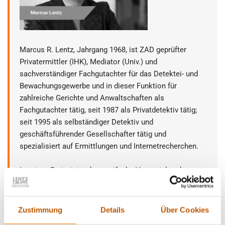
Marcus R. Lentz, Jahrgang 1968, ist ZAD geprüfter
Privatermittler (IHK), Mediator (Univ.) und
sachverständiger Fachgutachter für das Detektei- und
Bewachungsgewerbe und in dieser Funktion für
zahlreiche Gerichte und Anwaltschaften als
Fachgutachter tätig, seit 1987 als Privatdetektiv tätig;
seit 1995 als selbständiger Detektiv und
geschäftsführender Gesellschafter tätig und
spezialisiert auf Ermittlungen und Internetrecherchen.
In seiner Freizeit ist der zweifache Vater viel und gern
mit dem Motorrad unterwegs und Inhaber einer PPL(A)-
Privatpilotenlizenz.
Zustimmung
Details
Über Cookies
Nehmen Sie
Kontakt
auf.