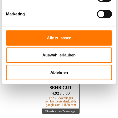
Das sagen unsere unsere
Marketing
Mandanten
Alle zulassen
Kundenbewertungen für
Lentz GmbH &
Co. Detektive KG
Auswahl erlauben
AUSGEZEICHNET
.org
Ablehnen
Kundenbewertungen
SEHR GUT
4.92
/ 5.00
1.623 Bewertungen
von hier, lentz-detektei.de,
google.com, 11880.com
Hinweis zu den Bewertungen